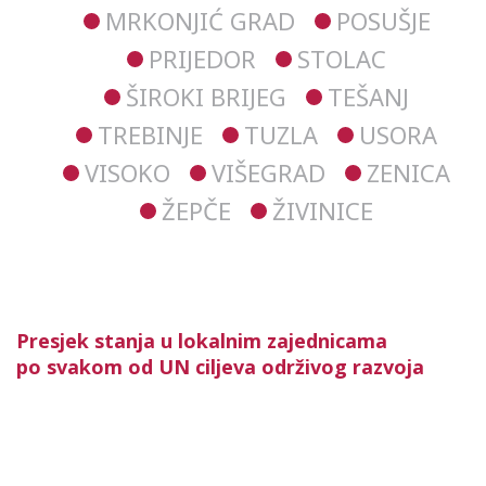
MRKONJIĆ GRAD
POSUŠJE
PRIJEDOR
STOLAC
ŠIROKI BRIJEG
TEŠANJ
TREBINJE
TUZLA
USORA
VISOKO
VIŠEGRAD
ZENICA
ŽEPČE
ŽIVINICE
Presjek stanja u lokalnim zajednicama
po svakom od UN ciljeva održivog razvoja