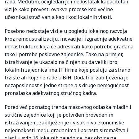
rada. Međutim, očigledan je i nedostatak kapaciteta i
vizije kako provesti ovakve procese kod većine
učesnika istraživanja kao i kod lokalnih vlasti.
Posebno nedostaje vizije u pogledu lokalnog razvoja
kroz reindustralizaciju, inovacije i izgradnje adekvatne
infrastrukture koja će adresirati kako potrebe građana
tako i potrebe poslovne zajednice. Tako na primjer,
istraživanje je ukazalo na činjenicu da veliki broj
lokalnih zajednica ima IT firme koje posluju za strano
tržište ali koje ne rade u BiH. Dodatno, zabilježena je
nezaposlenost s jedne strane a s druge nemogućnost
pronalaska adekvatnog stručnog kadra.
Pored već poznatog trenda masovnog odlaska mladih i
stručne zajednice koji je potvrđen provedenim
istraživanjem, zabilježen je i visok nivo ekonomske
nejednakosti među građanima i porasta siromaštva i
gladi u svih 16 lokalnih zajednica, bez obzira na