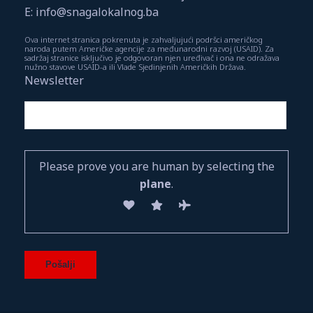
E: info@snagalokalnog.ba
Ova internet stranica pokrenuta je zahvaljujući podršci američkog
naroda putem Američke agencije za međunarodni razvoj (USAID). Za
sadržaj stranice isključivo je odgovoran njen uređivač i ona ne odražava
nužno stavove USAID-a ili Vlade Sjedinjenih Američkih Država.
Newsletter
Please prove you are human by selecting the
plane
.