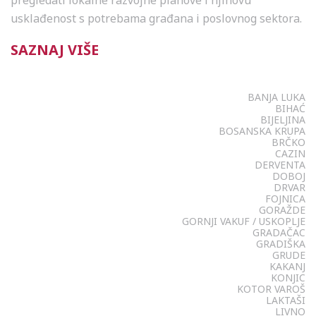
pregledati lokalne razvojne planove i njihovu
usklađenost s potrebama građana i poslovnog sektora.
SAZNAJ VIŠE
BANJA LUKA
BIHAĆ
BIJELJINA
BOSANSKA KRUPA
BRČKO
CAZIN
DERVENTA
DOBOJ
DRVAR
FOJNICA
GORAŽDE
GORNJI VAKUF / USKOPLJE
GRADAČAC
GRADIŠKA
GRUDE
KAKANJ
KONJIC
KOTOR VAROŠ
LAKTAŠI
LIVNO