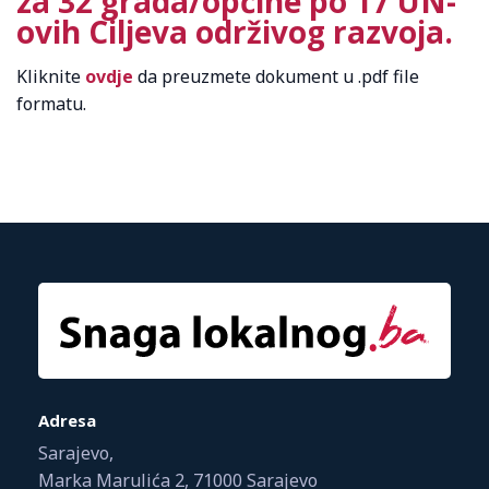
za 32 grada/općine po 17 UN-
ovih Ciljeva održivog razvoja.
Kliknite
ovdje
da preuzmete dokument u .pdf file
formatu.
Adresa
Sarajevo,
Marka Marulića 2, 71000 Sarajevo