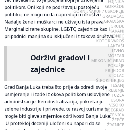
već navedenu, to je podjela koja je uslovljena
FOJNICA
GORAŽDE
politikom. Oni koji ne podržavaju postojeću
GORNJI VAKUF / USKOPLJE
politiku, ne mogu ni da napreduju u društvu.
GRADAČAC
GRADIŠKA
Nadalje žene i muškarci ne uživaju ista prava.
GRUDE
Marginalizirane skupine, LGBTQ zajednica kao i
KAKANJ
pripadnici manjina su isključeni iz tokova društva.
KONJIC
KOTOR VAROŠ
LAKTAŠI
LIVNO
Održivi gradovi i
MOSTAR
MRKONJIĆ GRAD
POSUŠJE
zajednice
PRIJEDOR
STOLAC
ŠIROKI BRIJEG
TEŠANJ
Grad Banja Luka treba što prije da odredi svoje
TREBINJE
usmjerenje i izađe iz okova politikom uslovljene
TUZLA
USORA
administracije. Reindustralizacija, pokretanje
VISOKO
zelene industrije i privrede, te razvoj turizma bi
VIŠEGRAD
ZENICA
mogle biti glave smjernice održivosti Banja Luke.
ŽEPČE
U protekloj deceniji uloženi su napori da se
ŽIVINICE