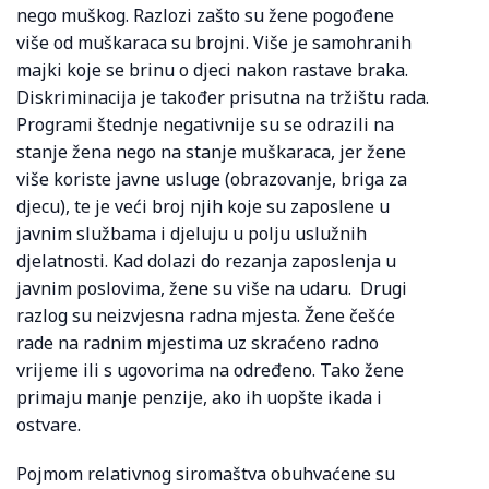
nego muškog. Razlozi zašto su žene pogođene
više od muškaraca su brojni. Više je samohranih
majki koje se brinu o djeci nakon rastave braka.
Diskriminacija je također prisutna na tržištu rada.
Programi štednje negativnije su se odrazili na
stanje žena nego na stanje muškaraca, jer žene
više koriste javne usluge (obrazovanje, briga za
djecu), te je veći broj njih koje su zaposlene u
javnim službama i djeluju u polju uslužnih
djelatnosti. Kad dolazi do rezanja zaposlenja u
javnim poslovima, žene su više na udaru. Drugi
razlog su neizvjesna radna mjesta. Žene češće
rade na radnim mjestima uz skraćeno radno
vrijeme ili s ugovorima na određeno. Tako žene
primaju manje penzije, ako ih uopšte ikada i
ostvare.
Pojmom relativnog siromaštva obuhvaćene su