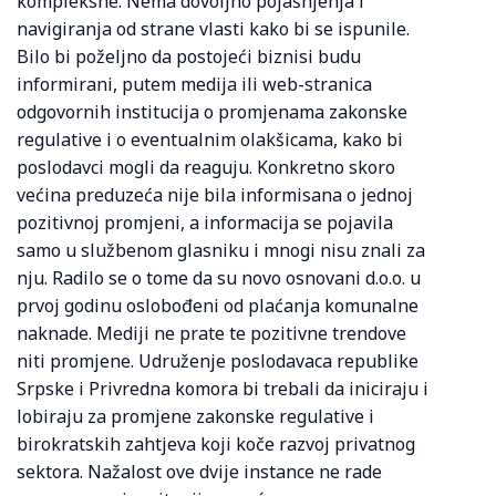
kompleksne. Nema dovoljno pojašnjenja i
navigiranja od strane vlasti kako bi se ispunile.
Bilo bi poželjno da postojeći biznisi budu
informirani, putem medija ili web-stranica
odgovornih institucija o promjenama zakonske
regulative i o eventualnim olakšicama, kako bi
poslodavci mogli da reaguju. Konkretno skoro
većina preduzeća nije bila informisana o jednoj
pozitivnoj promjeni, a informacija se pojavila
samo u službenom glasniku i mnogi nisu znali za
nju. Radilo se o tome da su novo osnovani d.o.o. u
prvoj godinu oslobođeni od plaćanja komunalne
naknade. Mediji ne prate te pozitivne trendove
niti promjene. Udruženje poslodavaca republike
Srpske i Privredna komora bi trebali da iniciraju i
lobiraju za promjene zakonske regulative i
birokratskih zahtjeva koji koče razvoj privatnog
sektora. Nažalost ove dvije instance ne rade