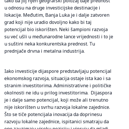
tako da joj njen geografski položaj daje prednost
u odnosu na druge investicijske destinacije i
lokacije. Međutim, Banja Luka je i dalje zatvoren
grad koji nije uradio dovoljno kako bi taj
potencijal bio iskorišten. Neki šampioni razvoja
su već ušli u međunarodne lance vrijednosti i to je
u suštini neka konkurentska prednost. Tu
prednjače drvna i metalna industrija.
Iako investicije dijaspore predstavljaju potencijal
ekonomskog razvoja, situacija ostaje ista kao i sa
stranim investitorima. Administrativne i političke
okolnosti ne idu u prilog investitorima. Dijaspora
je i dalje samo potencijal, koji može ali trenutno
nije iskorišten u svrhu razvoja lokalne zajednice.
Što se tiče potencijala inovacija da doprinesu
razvoju lokalne zajednice, ispitanici smatraju da
one zauzimaju visoku poziciju i vjeruju da mladi