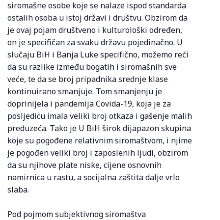
siromašne osobe koje se nalaze ispod standarda
ostalih osoba u istoj državi i društvu. Obzirom da
je ovaj pojam društveno i kulturološki određen,
on je specifičan za svaku državu pojedinačno. U
slučaju BiH i Banja Luke specifično, možemo reći
da su razlike između bogatih i siromašnih sve
veće, te da se broj pripadnika srednje klase
kontinuirano smanjuje. Tom smanjenju je
doprinijela i pandemija Covida-19, koja je za
posljedicu imala veliki broj otkaza i gašenje malih
preduzeća. Tako je U BiH širok dijapazon skupina
koje su pogođene relativnim siromaštvom, i njime
je pogođen veliki broj i zaposlenih ljudi, obzirom
da su njihove plate niske, cijene osnovnih
namirnica u rastu, a socijalna zaštita dalje vrlo
slaba.
Pod pojmom subjektivnog siromaštva