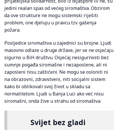
prijateljska solidarnost, bilo iz dijaspore ili ne, su
jedini realan spas od većeg siromaštva. Obzirom
da ove strukture ne mogu sistemski riješiti
problem, one djeluju u pravcu tzv. gašenja
požara.
Posljedice siromaštva u zajednici su brojne. Ljudi
masovno odlaze u druge države, jer se ne osjećaju
sigurno u BiH društvu. Osjećaj nesigurnosti bez
sumnje pogađa siromašne i nezaposlene, ali ni
zaposleni nisu zaštićeni. Ne mogu se osloniti ni
na obrazovni, zdravstveni, niti socijalni sistem
kako bi oblikovali svoj život u skladu sa
normalitetom. Ljudi u Banja Luci ako već nisu
siromašni, onda žive u strahu od siromaštva.
Svijet bez gladi