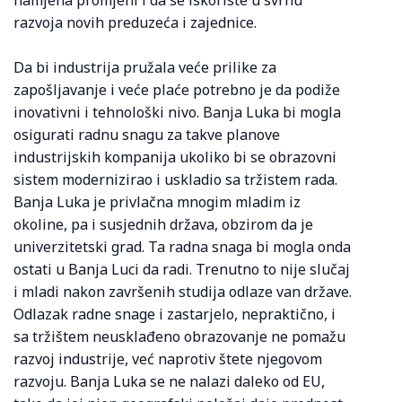
namjena promjeni i da se iskoriste u svrhu
razvoja novih preduzeća i zajednice.
Da bi industrija pružala veće prilike za
zapošljavanje i veće plaće potrebno je da podiže
inovativni i tehnološki nivo. Banja Luka bi mogla
osigurati radnu snagu za takve planove
industrijskih kompanija ukoliko bi se obrazovni
sistem modernizirao i uskladio sa tržistem rada.
Banja Luka je privlačna mnogim mladim iz
okoline, pa i susjednih država, obzirom da je
univerzitetski grad. Ta radna snaga bi mogla onda
ostati u Banja Luci da radi. Trenutno to nije slučaj
i mladi nakon završenih studija odlaze van države.
Odlazak radne snage i zastarjelo, nepraktično, i
sa tržištem neusklađeno obrazovanje ne pomažu
razvoj industrije, već naprotiv štete njegovom
razvoju. Banja Luka se ne nalazi daleko od EU,