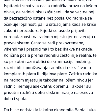
Ispitanici smatraju da su radnička prava na lošem
nivou, da radnici nisu zaštićeni i da se većina boji
da bezrazložno ostane bez posla. Od radnika se
očekuje lojalnost, pa i u situacijama kada se kriše
zakoni i procedure. Rijetki se usude prijaviti
neregularnosti na radnom mjestu jer ne vjeruju u
pravni sistem. Često se radi prekovremeno,
vikendima i praznicima i to bez ikakve naknade.
Količina posla prema radniku često nije realna, te
su prisutni razni oblici diskriminacije, mobing,
razni oblici ponižavanja radnika i uskraćivanja
kompletnih plata ili dijelova plate. Zaštita radnika
na radnom mjestu je također na lošem nivou jer
radnici nemaju adekvatnu opremu. Također su
prisutni različiti oblici diskriminacije na osnovu
doba i spola.
Da bi se podstakla lokalna ekonomija Banja Luka