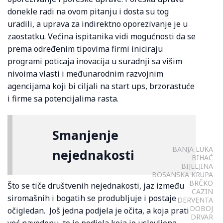
donekle radi na ovom pitanju i dosta su tog
uradili, a uprava za indirektno oporezivanje je u
zaostatku. Većina ispitanika vidi mogućnosti da se
prema određenim tipovima firmi iniciraju
programi poticaja inovacija u suradnji sa višim
nivoima vlasti i međunarodnim razvojnim
agencijama koji bi ciljali na start ups, brzorastuće
i firme sa potencijalima rasta.
Smanjenje
BANJA LUKA
nejednakosti
BIHAĆ
BIJELJINA
BOSANSKA KRUPA
BRČKO
Što se tiče društvenih nejednakosti, jaz između
CAZIN
siromašnih i bogatih se produbljuje i postaje
DERVENTA
DOBOJ
očigledan. Još jedna podjela je očita, a koja prati
DRVAR