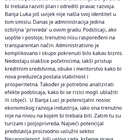
bi trebala razviti plan i odrediti pravac razvoja.
Banja Luka još uvijek nije našla svoj identitet u
tom smislu. Danas je administracija jedina
ozbiljna 'privreda' u ovom gradu. Podsticaji, ako
uopšte i postoje, trenutno nisu raspoređeni na
transparentan način. Administrativno je
komplikovano i skupo pokrenuti bilo kakav biznis.
Nedostaju olakšice početnicima, lakši pristup
kreditnim sredstvima, obuke i mentorstvo kako bi
nova preduzeća postala stabilnost i
prosperitetna. Također je potrebno analizirati
efekte podsticaja, kako bi se rizici mogli ublažiti
ili izbjeći. U Banja Luci je potencijalni nosioc
ekonomskog razvoja industrija, iako ona trenutno
nije na nivou na kojem bi trebala biti. Zatim tu su
turizam i poljoprivreda. Najveći potencijal
predstavlja proizvodno-uslužni sektor.
Nezaposlenost, loši uslovi rada, kršenje prava