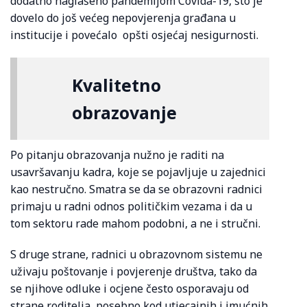
dodatno naglašeno pandemijom Covida-19, što je
dovelo do još većeg nepovjerenja građana u
institucije i povećalo opšti osjećaj nesigurnosti.
Kvalitetno
obrazovanje
Po pitanju obrazovanja nužno je raditi na
usavršavanju kadra, koje se pojavljuje u zajednici
kao nestručno. Smatra se da se obrazovni radnici
primaju u radni odnos političkim vezama i da u
tom sektoru rade mahom podobni, a ne i stručni.
S druge strane, radnici u obrazovnom sistemu ne
uživaju poštovanje i povjerenje društva, tako da
se njihove odluke i ocjene često osporavaju od
strane roditelja, posebno kod utjecajnih i imućnih