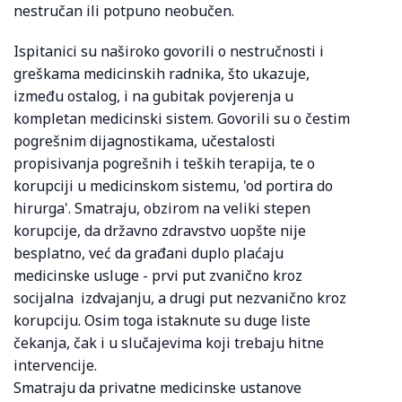
nestručan ili potpuno neobučen.
Ispitanici su naširoko govorili o nestručnosti i
greškama medicinskih radnika, što ukazuje,
između ostalog, i na gubitak povjerenja u
kompletan medicinski sistem. Govorili su o čestim
pogrešnim dijagnostikama, učestalosti
propisivanja pogrešnih i teških terapija, te o
korupciji u medicinskom sistemu, 'od portira do
hirurga'. Smatraju, obzirom na veliki stepen
korupcije, da državno zdravstvo uopšte nije
besplatno, već da građani duplo plaćaju
medicinske usluge - prvi put zvanično kroz
socijalna izdvajanju, a drugi put nezvanično kroz
korupciju. Osim toga istaknute su duge liste
čekanja, čak i u slučajevima koji trebaju hitne
intervencije.
Smatraju da privatne medicinske ustanove