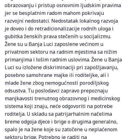
obrazovanju i pristup osnovnim ljudskim pravima
jer se besplatnim radom mahom pokrivaju
razvojni nedostatci. Nedostatak lokalnog razvoja
je doveo i do retradicionalizacije rodnih uloga i
gubitka ženskih prava stečenih u socijalizmu.
Žene su u Banja Luci zaposlene većinom u
privatnom sektoru na radnim mjestima sa nižim
primanjima i lošim radnim uslovima. Žene u Banja
Luci su izložene diskriminaciji pri zapošljavanju,
posebno samohrane majke ili roditeljke, ali i
mlade žene zbog nemogućnosti porodiljskog
odsustva. Tu poslodavci zapravo prepoznaju
manjkavosti trenutnog obrazovnog i medicinskog
sistema koji znaju, neće odgovoriti na potrebe
roditelja. U skladu sa patrijarhalnim načelima
breme odgoja djece i brige o drugima generalno,
spalo je na žene koje su zatočene u neplaćenom
sektoru brige. Potrebno je raditi na