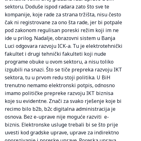
sektoru. Doduše ispod radara zato što sve te
kompanije, koje rade za strana tržišta, nisu često
čak ni registrovane za ono šta rade, jer bi potpale
pod zakonom regulisan poreski režim koji im ne
ide u prilog. Nadalje, obrazovni sistem u Banja
Luci odgovara razvoju ICK-a. Tu je elektrotehnički
fakultet i drugi tehnički fakulteti koji nude
programe obuke u ovom sektoru, a nisu toliko
izgubili na snazi. Što se tiče prepreka razvoju IKT
sektora, tu u prvom redu stoji politika. U BiH
trenutno nemamo elektronski potpis, odnosno
imamo političke prepreke razvoju IKT biznisa
koje su evidentne. Znači za svako rješenje koje bi
recimo bilo b2b, b2c digitalna administracija je
osnova. Bez e-uprave nije moguće razviti e-
biznis. Elektronske usluge trebali bi se što prije
uvesti kod gradske uprave, uprave za indirektno
oporezivanje i poreske uprave. Poreska uprava