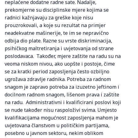
neplaćene dodatne radne sate. Nadalje,
prekomjerne su disciplinske mjere kojima se
radnici kažnjavaju za greške koje nisu
prouzrokovali, a koje su rezultat na primjer
neadekvatne mašinerije, te im se nepravično
odbija dio plate. Razne su vrste diskriminacija,
psihičkog maltretiranja i uvjetovanja od strane
poslodavaca. Također, mjere zaštite na radu su na
veoma niskom nivou, ako uopšte i postoje, čime
se za kratki period zaposljenja često ozbiljno
ugrožava zdravlje radnika. Potreba za radnom
snagom je zapravo potreba za izuzetno jeftinom i
docilnom radnom snagom, lišenom prava i zaštite
na radu. Administrativni i kvalificirani poslovi koji
se nude također nisu raspoloživi svima. Umjesto
kvalifikacijama mogućnost zaposljenja mahom je
uvjetovana članstvom u političkim partijama,
posebno u javnom sektoru, nekim oblikom