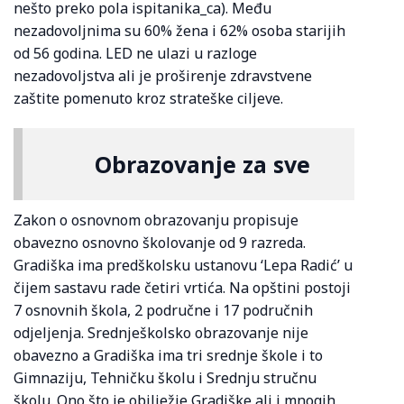
nešto preko pola ispitanika_ca). Među
nezadovoljnima su 60% žena i 62% osoba starijih
od 56 godina. LED ne ulazi u razloge
nezadovoljstva ali je proširenje zdravstvene
zaštite pomenuto kroz strateške ciljeve.
Obrazovanje za sve
Zakon o osnovnom obrazovanju propisuje
obavezno osnovno školovanje od 9 razreda.
Gradiška ima predškolsku ustanovu ‘Lepa Radić’ u
čijem sastavu rade četiri vrtića. Na opštini postoji
7 osnovnih škola, 2 područne i 17 područnih
odjeljenja. Srednješkolsko obrazovanje nije
obavezno a Gradiška ima tri srednje škole i to
Gimnaziju, Tehničku školu i Srednju stručnu
školu. Ono što je obilježje Gradiške ali i mnogih