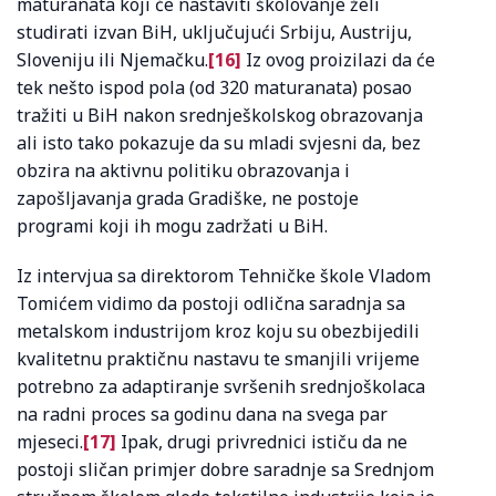
maturanata koji će nastaviti školovanje želi
studirati izvan BiH, uključujući Srbiju, Austriju,
Sloveniju ili Njemačku.
[16]
Iz ovog proizilazi da će
tek nešto ispod pola (od 320 maturanata) posao
tražiti u BiH nakon srednješkolskog obrazovanja
ali isto tako pokazuje da su mladi svjesni da, bez
obzira na aktivnu politiku obrazovanja i
zapošljavanja grada Gradiške, ne postoje
programi koji ih mogu zadržati u BiH.
Iz intervjua sa direktorom Tehničke škole Vladom
Tomićem vidimo da postoji odlična saradnja sa
metalskom industrijom kroz koju su obezbijedili
kvalitetnu praktičnu nastavu te smanjili vrijeme
potrebno za adaptiranje svršenih srednjoškolaca
na radni proces sa godinu dana na svega par
mjeseci.
[17]
Ipak, drugi privrednici ističu da ne
postoji sličan primjer dobre saradnje sa Srednjom