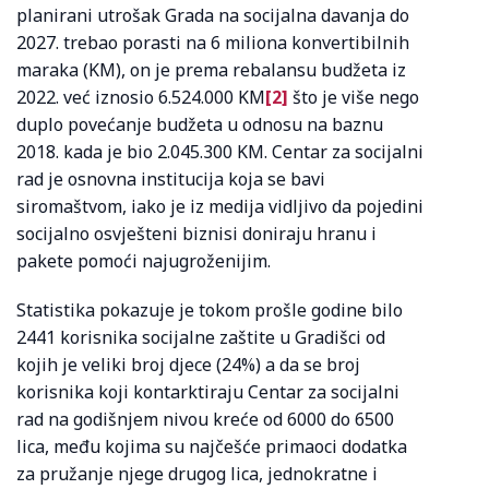
planirani utrošak Grada na socijalna davanja do
2027. trebao porasti na 6 miliona konvertibilnih
maraka (KM), on je prema rebalansu budžeta iz
2022. već iznosio 6.524.000 KM
[2]
što je više nego
duplo povećanje budžeta u odnosu na baznu
2018. kada je bio 2.045.300 KM. Centar za socijalni
rad je osnovna institucija koja se bavi
siromaštvom, iako je iz medija vidljivo da pojedini
socijalno osvješteni biznisi doniraju hranu i
pakete pomoći najugroženijim.
Statistika pokazuje je tokom prošle godine bilo
2441 korisnika socijalne zaštite u Gradišci od
kojih je veliki broj djece (24%) a da se broj
korisnika koji kontarktiraju Centar za socijalni
rad na godišnjem nivou kreće od 6000 do 6500
lica, među kojima su najčešće primaoci dodatka
za pružanje njege drugog lica, jednokratne i