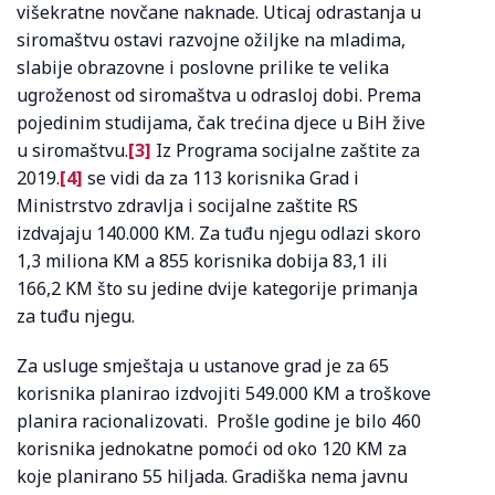
višekratne novčane naknade. Uticaj odrastanja u
siromaštvu ostavi razvojne ožiljke na mladima,
slabije obrazovne i poslovne prilike te velika
ugroženost od siromaštva u odrasloj dobi. Prema
pojedinim studijama, čak trećina djece u BiH žive
u siromaštvu.
[3]
Iz Programa socijalne zaštite za
2019.
[4]
se vidi da za 113 korisnika Grad i
Ministrstvo zdravlja i socijalne zaštite RS
izdvajaju 140.000 KM. Za tuđu njegu odlazi skoro
1,3 miliona KM a 855 korisnika dobija 83,1 ili
166,2 KM što su jedine dvije kategorije primanja
za tuđu njegu.
Za usluge smještaja u ustanove grad je za 65
korisnika planirao izdvojiti 549.000 KM a troškove
planira racionalizovati. Prošle godine je bilo 460
korisnika jednokatne pomoći od oko 120 KM za
koje planirano 55 hiljada. Gradiška nema javnu