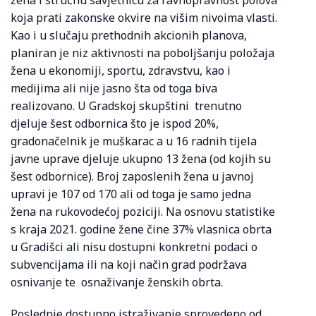
žena i stručnu savjetnicu za ravnopravnost polova
koja prati zakonske okvire na višim nivoima vlasti.
Kao i u slučaju prethodnih akcionih planova,
planiran je niz aktivnosti na poboljšanju položaja
žena u ekonomiji, sportu, zdravstvu, kao i
medijima ali nije jasno šta od toga biva
realizovano. U Gradskoj skupštini trenutno
djeluje šest odbornica što je ispod 20%,
gradonačelnik je muškarac a u 16 radnih tijela
javne uprave djeluje ukupno 13 žena (od kojih su
šest odbornice). Broj zaposlenih žena u javnoj
upravi je 107 od 170 ali od toga je samo jedna
žena na rukovodećoj poziciji. Na osnovu statistike
s kraja 2021. godine žene čine 37% vlasnica obrta
u Gradišci ali nisu dostupni konkretni podaci o
subvencijama ili na koji način grad podržava
osnivanje te osnaživanje ženskih obrta.
Poslednje dostupno istraživanje sprovedeno od