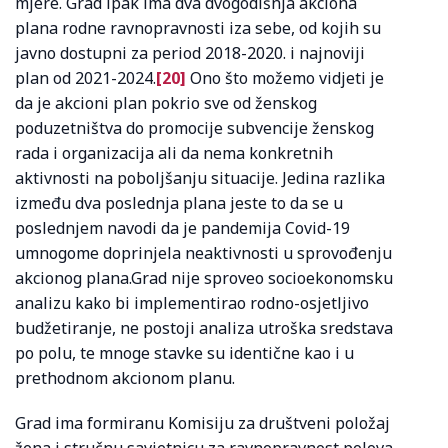
mjere. Grad ipak ima dva dvogodišnja akciona
plana rodne ravnopravnosti iza sebe, od kojih su
javno dostupni za period 2018-2020. i najnoviji
plan od 2021-2024.
[20]
Ono što možemo vidjeti je
da je akcioni plan pokrio sve od ženskog
poduzetništva do promocije subvencije ženskog
rada i organizacija ali da nema konkretnih
aktivnosti na poboljšanju situacije. Jedina razlika
između dva poslednja plana jeste to da se u
poslednjem navodi da je pandemija Covid-19
umnogome doprinjela neaktivnosti u sprovođenju
akcionog plana.Grad nije sproveo socioekonomsku
analizu kako bi implementirao rodno-osjetljivo
budžetiranje, ne postoji analiza utroška sredstava
po polu, te mnoge stavke su identične kao i u
prethodnom akcionom planu.
Grad ima formiranu Komisiju za društveni položaj