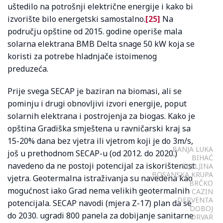
uštedilo na potrošnji električne energije i kako bi
izvorište bilo energetski samostalno.
[25]
Na
području opštine od 2015. godine operiše mala
solarna elektrana BMB Delta snage 50 kW koja se
koristi za potrebe hladnjače istoimenog
preduzeća.
Prije svega SECAP je baziran na biomasi, ali se
pominju i drugi obnovljivi izvori energije, poput
solarnih elektrana i postrojenja za biogas. Kako je
opština Gradiška smještena u ravničarski kraj sa
15-20% dana bez vjetra ili vjetrom koji je do 3m/s,
BANJA LUKA
još u prethodnom SECAP-u (od 2012. do 2020.)
BIHAĆ
navedeno da ne postoji potencijal za iskorištenost
BIJELJINA
BOSANSKA KRUPA
vjetra. Geotermalna istraživanja su navedena kao
BRČKO
mogućnost iako Grad nema velikih geotermalnih
CAZIN
DERVENTA
potencijala. SECAP navodi (mjera Z-17) plan da se
DOBOJ
do 2030. ugradi 800 panela za dobijanje sanitarne
DRVAR