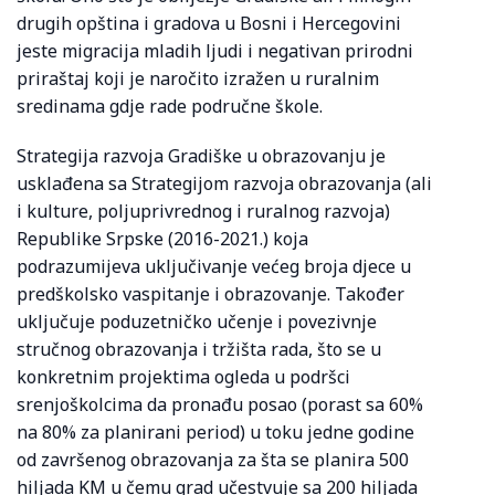
drugih opština i gradova u Bosni i Hercegovini
jeste migracija mladih ljudi i negativan prirodni
priraštaj koji je naročito izražen u ruralnim
sredinama gdje rade područne škole.
Strategija razvoja Gradiške u obrazovanju je
usklađena sa Strategijom razvoja obrazovanja (ali
i kulture, poljuprivrednog i ruralnog razvoja)
Republike Srpske (2016-2021.) koja
podrazumijeva uključivanje većeg broja djece u
predškolsko vaspitanje i obrazovanje. Također
uključuje poduzetničko učenje i povezivnje
stručnog obrazovanja i tržišta rada, što se u
konkretnim projektima ogleda u podršci
srenjoškolcima da pronađu posao (porast sa 60%
na 80% za planirani period) u toku jedne godine
od završenog obrazovanja za šta se planira 500
hiljada KM u čemu grad učestvuje sa 200 hiljada