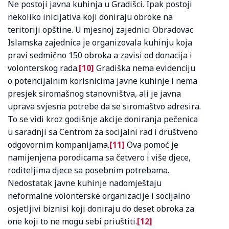
Ne postoji javna kuhinja u Gradišci. Ipak postoji
nekoliko inicijativa koji doniraju obroke na
teritoriji opštine. U mjesnoj zajednici Obradovac
Islamska zajednica je organizovala kuhinju koja
pravi sedmično 150 obroka a zavisi od donacija i
volonterskog rada.
[10]
Gradiška nema evidenciju
o potencijalnim korisnicima javne kuhinje i nema
presjek siromašnog stanovništva, ali je javna
uprava svjesna potrebe da se siromaštvo adresira.
To se vidi kroz godišnje akcije doniranja pečenica
u saradnji sa Centrom za socijalni rad i društveno
odgovornim kompanijama.
[11]
Ova pomoć je
namijenjena porodicama sa četvero i više djece,
roditeljima djece sa posebnim potrebama.
Nedostatak javne kuhinje nadomještaju
neformalne volonterske organizacije i socijalno
osjetljivi biznisi koji doniraju do deset obroka za
one koji to ne mogu sebi priuštiti.
[12]