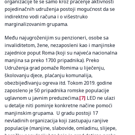
organizacije te se samo kroz praćenje aktivnosti
pojedinačnih udruženja postoji mogućnost da se
indirektno vodi računa i o višestruko
marginalizovanim grupama.
Među najugroženijim su penzioneri, osobe sa
invaliditetom, žene, nezaposleni kao i manjinske
zajednice poput Roma (koji su najveća nacionalna
manjina sa preko 1700 pripadnika). Preko
Udruženja grad pomaže Romima u liječenju,
školovanju djece, plaćanju komunalija,
obezbijeđivanju ogreva itd. Tokom 2019. godine
zaposleno je 50 pripadnika romske populacije
uglavnom u javnim preduzećima.
[7]
LED ne ulazi
u detalje niti pominje konkretne načine pomoći
manjinskim grupama. U gradu postoji 17
nevladinih organizacija koji zastupaju ranjive
populacije (manjine, slabovide, omladinu, slijepe,