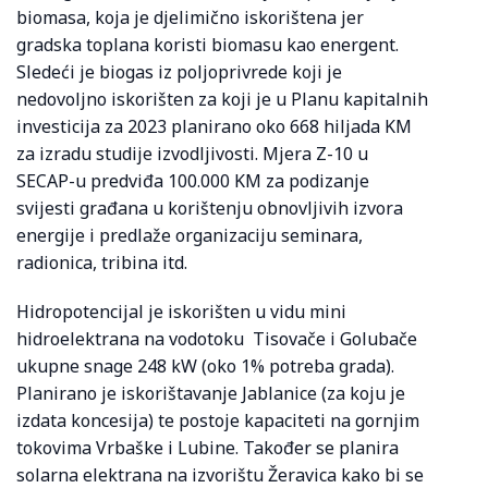
biomasa, koja je djelimično iskorištena jer
gradska toplana koristi biomasu kao energent.
Sledeći je biogas iz poljoprivrede koji je
nedovoljno iskorišten za koji je u Planu kapitalnih
investicija za 2023 planirano oko 668 hiljada KM
za izradu studije izvodljivosti. Mjera Z-10 u
SECAP-u predviđa 100.000 KM za podizanje
svijesti građana u korištenju obnovljivih izvora
energije i predlaže organizaciju seminara,
radionica, tribina itd.
Hidropotencijal je iskorišten u vidu mini
hidroelektrana na vodotoku Tisovače i Golubače
ukupne snage 248 kW (oko 1% potreba grada).
Planirano je iskorištavanje Jablanice (za koju je
izdata koncesija) te postoje kapaciteti na gornjim
tokovima Vrbaške i Lubine. Također se planira
solarna elektrana na izvorištu Žeravica kako bi se