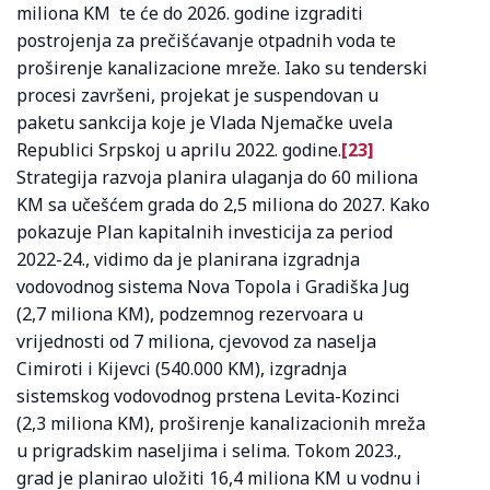
miliona KM te će do 2026. godine izgraditi
postrojenja za prečišćavanje otpadnih voda te
proširenje kanalizacione mreže. Iako su tenderski
procesi završeni, projekat je suspendovan u
paketu sankcija koje je Vlada Njemačke uvela
Republici Srpskoj u aprilu 2022. godine.
[23]
Strategija razvoja planira ulaganja do 60 miliona
KM sa učešćem grada do 2,5 miliona do 2027. Kako
pokazuje Plan kapitalnih investicija za period
2022-24., vidimo da je planirana izgradnja
vodovodnog sistema Nova Topola i Gradiška Jug
(2,7 miliona KM), podzemnog rezervoara u
vrijednosti od 7 miliona, cjevovod za naselja
Cimiroti i Kijevci (540.000 KM), izgradnja
sistemskog vodovodnog prstena Levita-Kozinci
(2,3 miliona KM), proširenje kanalizacionih mreža
u prigradskim naseljima i selima. Tokom 2023.,
grad je planirao uložiti 16,4 miliona KM u vodnu i