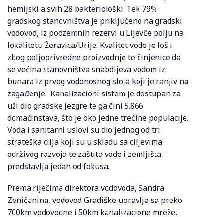
hemijski a svih 28 bakteriološki. Tek 79%
gradskog stanovništva je priključeno na gradski
vodovod, iz podzemnih rezervi u Lijevče polju na
lokalitetu Žeravica/Urije. Kvalitet vode je loš i
zbog poljoprivredne proizvodnje te činjenice da
se većina stanovništva snabdijeva vodom iz
bunara iz prvog vodonosnog sloja koji je ranjiv na
zagađenje. Kanalizacioni sistem je dostupan za
uži dio gradske jezgre te ga čini 5.866
domaćinstava, što je oko jedne trećine populacije.
Voda i sanitarni uslovi su dio jednog od tri
strateška cilja koji su u skladu sa ciljevima
održivog razvoja te zaštita vode i zemljišta
predstavlja jedan od fokusa.
Prema riječima direktora vodovoda, Sandra
Zeničanina, vodovod Gradiške upravlja sa preko
700km vodovodne i 50km kanalizacione mreže,