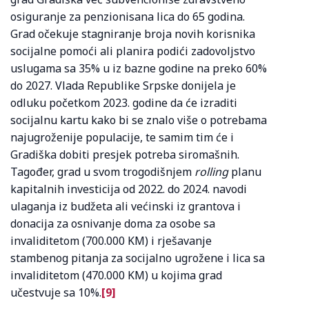
osiguranje za penzionisana lica do 65 godina.
Grad očekuje stagniranje broja novih korisnika
socijalne pomoći ali planira podići zadovoljstvo
uslugama sa 35% u iz bazne godine na preko 60%
do 2027. Vlada Republike Srpske donijela je
odluku početkom 2023. godine da će izraditi
socijalnu kartu kako bi se znalo više o potrebama
najugroženije populacije, te samim tim će i
Gradiška dobiti presjek potreba siromašnih.
Tagođer, grad u svom trogodišnjem
rolling
planu
kapitalnih investicija od 2022. do 2024. navodi
ulaganja iz budžeta ali većinski iz grantova i
donacija za osnivanje doma za osobe sa
invaliditetom (700.000 KM) i rješavanje
stambenog pitanja za socijalno ugrožene i lica sa
invaliditetom (470.000 KM) u kojima grad
učestvuje sa 10%.
[9]