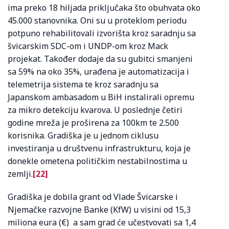
ima preko 18 hiljada priključaka što obuhvata oko
45.000 stanovnika. Oni su u proteklom periodu
potpuno rehabilitovali izvorišta kroz saradnju sa
švicarskim SDC-om i UNDP-om kroz Mack
projekat. Također dodaje da su gubitci smanjeni
sa 59% na oko 35%, urađena je automatizacija i
telemetrija sistema te kroz saradnju sa
Japanskom ambasadom u BiH instalirali opremu
za mikro detekciju kvarova. U poslednje četiri
godine mreža je proširena za 100km te 2.500
korisnika. Gradiška je u jednom ciklusu
investiranja u društvenu infrastrukturu, koja je
donekle ometena političkim nestabilnostima u
zemlji.
[22]
Gradiška je dobila grant od Vlade Švicarske i
Njemačke razvojne Banke (KfW) u visini od 15,3
miliona eura (€) a sam grad će učestvovati sa 1,4