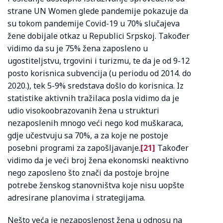
strane UN Women glede pandemije pokazuje da
su tokom pandemije Covid-19 u 70% slučajeva
žene dobijale otkaz u Republici Srpskoj. Također
vidimo da su je 75% žena zaposleno u
ugostiteljstvu, trgovini i turizmu, te da je od 9-12
posto korisnica subvencija (u periodu od 2014. do
2020.), tek 5-9% sredstava došlo do korisnica. Iz
statistike aktivnih tražilaca posla vidimo da je
udio visokoobrazovanih žena u strukturi
nezaposlenih mnogo veći nego kod muškaraca,
gdje učestvuju sa 70%, a za koje ne postoje
posebni programi za zapošljavanje.
[21]
Također
vidimo da je veći broj žena ekonomski neaktivno
nego zaposleno što znači da postoje brojne
potrebe ženskog stanovništva koje nisu uopšte
adresirane planovima i strategijama.
Nešto veća je nezaposlenost žena u odnosu na