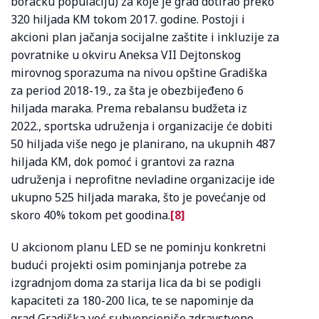
boračku populaciju) za koje je grad dotirao preko
320 hiljada KM tokom 2017. godine. Postoji i
akcioni plan jačanja socijalne zaštite i inkluzije za
povratnike u okviru Aneksa VII Dejtonskog
mirovnog sporazuma na nivou opštine Gradiška
za period 2018-19., za šta je obezbijeđeno 6
hiljada maraka. Prema rebalansu budžeta iz
2022., sportska udruženja i organizacije će dobiti
50 hiljada više nego je planirano, na ukupnih 487
hiljada KM, dok pomoć i grantovi za razna
udruženja i neprofitne nevladine organizacije ide
ukupno 525 hiljada maraka, što je povećanje od
skoro 40% tokom pet goodina.
[8]
U akcionom planu LED se ne pominju konkretni
budući projekti osim pominjanja potrebe za
izgradnjom doma za starija lica da bi se podigli
kapaciteti za 180-200 lica, te se napominje da
grad Gradiška već subvencioniše zdravstveno