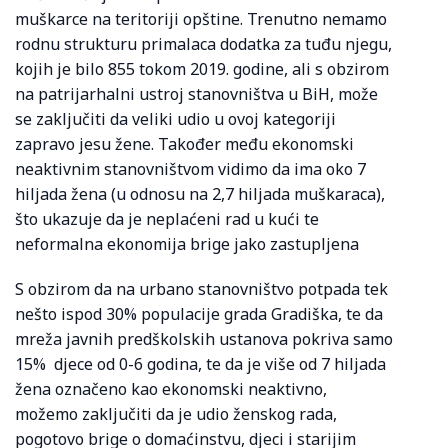
muškarce na teritoriji opštine. Trenutno nemamo
rodnu strukturu primalaca dodatka za tuđu njegu,
kojih je bilo 855 tokom 2019. godine, ali s obzirom
na patrijarhalni ustroj stanovništva u BiH, može
se zaključiti da veliki udio u ovoj kategoriji
zapravo jesu žene. Također među ekonomski
neaktivnim stanovništvom vidimo da ima oko 7
hiljada žena (u odnosu na 2,7 hiljada muškaraca),
što ukazuje da je neplaćeni rad u kući te
neformalna ekonomija brige jako zastupljena
S obzirom da na urbano stanovništvo potpada tek
nešto ispod 30% populacije grada Gradiška, te da
mreža javnih predškolskih ustanova pokriva samo
15% djece od 0-6 godina, te da je više od 7 hiljada
žena označeno kao ekonomski neaktivno,
možemo zaključiti da je udio ženskog rada,
pogotovo brige o domaćinstvu, djeci i starijim