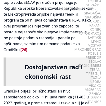
FOJNICA
tople vode. SECAP je izrađen prije nego je
GORAŽDE
Republika Srpska liberalizovala energetski sektor
GORNJI VAKUF / USKOPLJE
GRADAČAC
te Elektroprivreda Srpske najavila feed-in
GRADIŠKA
program za 50 hiljada domaćinstava u RS-u. Kako
GRUDE
KAKANJ
ovaj program još nije zvanično započeo, te
KONJIC
postoje nejasnoće oko njegove implementacije,
KOTOR VAROŠ
LAKTAŠI
ne postoje podaci o raspodjeli panela po
LIVNO
opštinama, samim tim nemamo podatke za
MOSTAR
Gradišku.
[26]
MRKONJIĆ GRAD
POSUŠJE
PRIJEDOR
STOLAC
Dostojanstven rad i
ŠIROKI BRIJEG
TEŠANJ
TREBINJE
ekonomski rast
TUZLA
USORA
VISOKO
VIŠEGRAD
Gradiška bilježi prilično stabilan nivo
ZENICA
zaposlenosti od oko 11 hiljada radnika (11.483 u
ŽEPČE
ŽIVINICE
2022. godini), a prema strategiji razvoja cilj je da