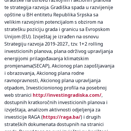
Gradiške na osnovu razvojnih i akcionih planova
te strategija razvoja. Gradiška spada u razvijenije
opštine u BH entitetu Republika Srpska sa
velikim razvojnim potencijalom s obzirom na
stratešku poziciju grada i granicu sa Evropskom
Unijom (EU). Izvještaj je izrađen na osnovu
Strategiju razvoja 2019-2027., tzv. 1+2 rolling
investicionih planova, plana održivog upravljanja
energijomi prilagođavanja klimatskim
promjenama(SECAP), Akcionog plan zapošljavanja
i obrazovanja, Akcionog plana rodne
ravnopravnosti, Akcionog plana upravljanja
otpadom, Investicionionog profila na posebnoj
web stranici
http://investingradiska.com/
,
dostupnih kratkoročnih investicionih planova i
izvještaja, analizom aktivnosti odjeljenja za
investicije RAGA (
https://raga.ba/
) i drugih
strateških dokumenata dostupnih na stranici