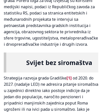
grada. Porerd toga za ovaj izvještaj su korišteni
medijski napisi, podaci iz Republičkog zavoda za
statistiku RS, podaci sa stranica entitetskih i
međunarodnih projekata te intervjui sa
petnaestak predstavnika gradskih institucija i
agencija, obrazovnog sektora te privrednika iz
sfere trgovine, ugostiteljstva, metaloprerađivačke
i drvoprerađivačke industrije i drugih izvora.
Svijet bez siromaštva
Strategija razvoja grada Gradiške
[1]
od 2020. do
2027. (nadalje LED) ne adresira pitanje siromaštva
u zajednici direktno iako postoje indicije da je
jedan dio populacije, naročito penzioneri i
pripadnici manjinskih zajednica poput Roma
ugroženi ili na ivici pada u siromaštvo. Iako je