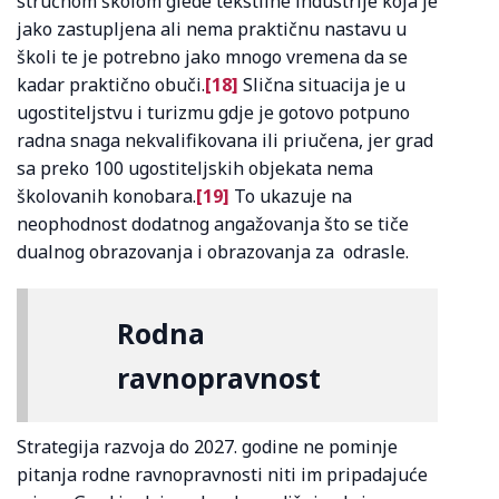
stručnom školom glede tekstilne industrije koja je
jako zastupljena ali nema praktičnu nastavu u
školi te je potrebno jako mnogo vremena da se
kadar praktično obuči.
[18]
Slična situacija je u
ugostiteljstvu i turizmu gdje je gotovo potpuno
radna snaga nekvalifikovana ili priučena, jer grad
sa preko 100 ugostiteljskih objekata nema
školovanih konobara.
[19]
To ukazuje na
neophodnost dodatnog angažovanja što se tiče
dualnog obrazovanja i obrazovanja za odrasle.
Rodna
ravnopravnost
Strategija razvoja do 2027. godine ne pominje
pitanja rodne ravnopravnosti niti im pripadajuće