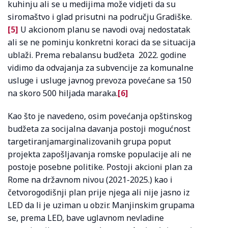
kuhinju ali se u medijima može vidjeti da su
siromaštvo i glad prisutni na području Gradiške.
[5]
U akcionom planu se navodi ovaj nedostatak
ali se ne pominju konkretni koraci da se situacija
ublaži. Prema rebalansu budžeta 2022. godine
vidimo da odvajanja za subvencije za komunalne
usluge i usluge javnog prevoza povećane sa 150
na skoro 500 hiljada maraka.
[6]
Kao što je navedeno, osim povećanja opštinskog
budžeta za socijalna davanja postoji mogućnost
targetiranjamarginalizovanih grupa poput
projekta zapošljavanja romske populacije ali ne
postoje posebne politike. Postoji akcioni plan za
Rome na državnom nivou (2021-2025.) kao i
četvorogodišnji plan prije njega ali nije jasno iz
LED da li je uziman u obzir. Manjinskim grupama
se, prema LED, bave uglavnom nevladine