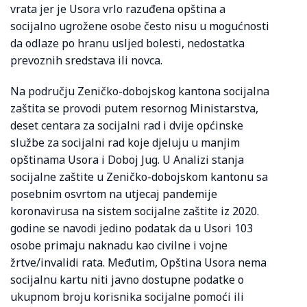
vrata jer je Usora vrlo razuđena opština a
socijalno ugrožene osobe često nisu u mogućnosti
da odlaze po hranu usljed bolesti, nedostatka
prevoznih sredstava ili novca.
Na području Zeničko-dobojskog kantona socijalna
zaštita se provodi putem resornog Ministarstva,
deset centara za socijalni rad i dvije općinske
službe za socijalni rad koje djeluju u manjim
opštinama Usora i Doboj Jug. U Analizi stanja
socijalne zaštite u Zeničko-dobojskom kantonu sa
posebnim osvrtom na utjecaj pandemije
koronavirusa na sistem socijalne zaštite iz 2020.
godine se navodi jedino podatak da u Usori 103
osobe primaju naknadu kao civilne i vojne
žrtve/invalidi rata. Međutim, Opština Usora nema
socijalnu kartu niti javno dostupne podatke o
ukupnom broju korisnika socijalne pomoći ili