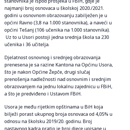
stanovnika je ispod prosjeka u FBiH, gdje je
najmanji broj osnovaca u školskoj 2020./2021.
godini u osnovnom obrazovanju zabilježen je u
općini Ravno (3,8 na 1.000 stanovnika), a naveći u
općini Tešanj (106 učenika na 1.000 stanovnika).
Uz to u Usori postoji jedna srednja škola sa 230
učenika i 36 učitelja.
Djelatnost osnovnog i srednjeg obrazovanja
prenesena je sa razine Kantona na Općinu Usora,
što je nakon Općine Žepče, drugi slučaj
prenošenja nadležnosti nad osnovnim i srednjim
obrazovanjem na jednu lokalnu zajednicu u FBiH,
a što je predviđeno i Ustavom FBiH.
Usora je među rijetkim opštinama u BiH koja
bilježi porast ukupnog broja osnovaca od 4,05% u
odnosu na školsku 2019/20. godinu. Broj
nastavnog kadra pratio je broj djece upisane u