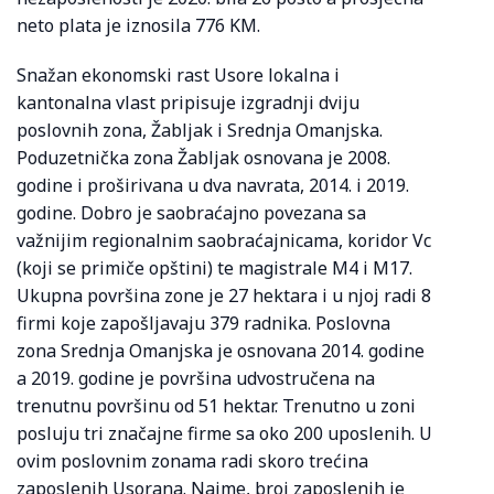
neto plata je iznosila 776 KM.
Snažan ekonomski rast Usore lokalna i
kantonalna vlast pripisuje izgradnji dviju
poslovnih zona, Žabljak i Srednja Omanjska.
Poduzetnička zona Žabljak osnovana je 2008.
godine i proširivana u dva navrata, 2014. i 2019.
godine. Dobro je saobraćajno povezana sa
važnijim regionalnim saobraćajnicama, koridor Vc
(koji se primiče opštini) te magistrale M4 i M17.
Ukupna površina zone je 27 hektara i u njoj radi 8
firmi koje zapošljavaju 379 radnika. Poslovna
zona Srednja Omanjska je osnovana 2014. godine
a 2019. godine je površina udvostručena na
trenutnu površinu od 51 hektar. Trenutno u zoni
posluju tri značajne firme sa oko 200 uposlenih. U
ovim poslovnim zonama radi skoro trećina
zaposlenih Usorana. Naime, broj zaposlenih je