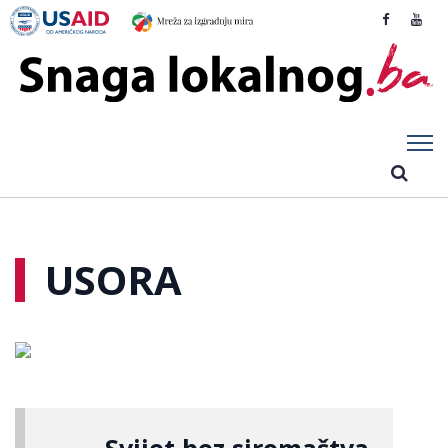
USORA
Svijet bez siromaštva