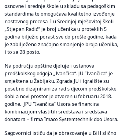
osnovne i srednje škole u skladu sa pedagoškim
standardima te omogućava kvalitetno izvođenje
nastavnog procesa. I u Srednjoj mješovitoj školi
„Stjepan Radić“ je broj učenika u proteklih 5
godina bilježio porast sve do prošle godine, kada
je zabilježeno značajno smanjenje broja učenika,
i to za 28 posto.
Na području opštine djeluje i ustanova
predškolskog odgoja „Ivančica“. JU “Ivančica” je
smještena u Žabljaku. Zgrada JU i igralište su
posebno dizajnirani za rad s djecom predškolske
dobi a novi prostor je otvoren u februaru 2018.
godine. JPU “Ivančica” Usora se financira
kombinacijom vlastitih sredstava i sredstava
donatora – firma Imaco Systemtechnik doo Usora.
Sagovornici ističu da je obrazovanje u BiH slično