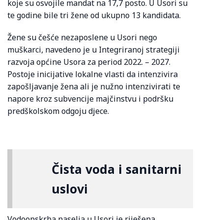
koje su osvojile mandat na 17,7 posto. U Usori su
te godine bile tri žene od ukupno 13 kandidata.
Žene su češće nezaposlene u Usori nego
muškarci, navedeno je u Integriranoj strategiji
razvoja općine Usora za period 2022. – 2027.
Postoje inicijative lokalne vlasti da intenzivira
zapošljavanje žena ali je nužno intenzivirati te
napore kroz subvencije majčinstvu i podršku
predškolskom odgoju djece.
Čista voda i sanitarni
uslovi
Vodoopskrba naselja u Usori je riješena