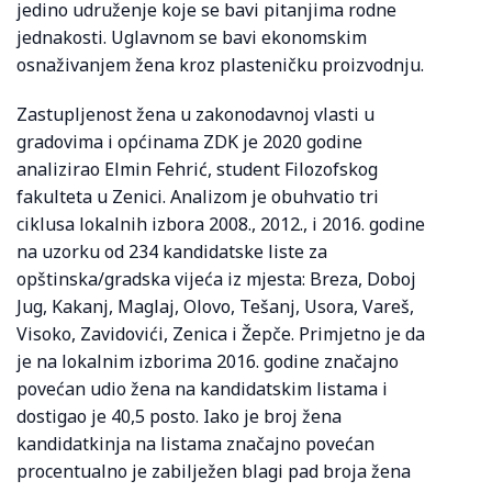
jedino udruženje koje se bavi pitanjima rodne
jednakosti. Uglavnom se bavi ekonomskim
osnaživanjem žena kroz plasteničku proizvodnju.
Zastupljenost žena u zakonodavnoj vlasti u
gradovima i općinama ZDK je 2020 godine
analizirao Elmin Fehrić, student Filozofskog
fakulteta u Zenici. Analizom je obuhvatio tri
ciklusa lokalnih izbora 2008., 2012., i 2016. godine
na uzorku od 234 kandidatske liste za
opštinska/gradska vijeća iz mjesta: Breza, Doboj
Jug, Kakanj, Maglaj, Olovo, Tešanj, Usora, Vareš,
Visoko, Zavidovići, Zenica i Žepče. Primjetno je da
je na lokalnim izborima 2016. godine značajno
povećan udio žena na kandidatskim listama i
dostigao je 40,5 posto. Iako je broj žena
kandidatkinja na listama značajno povećan
procentualno je zabilježen blagi pad broja žena