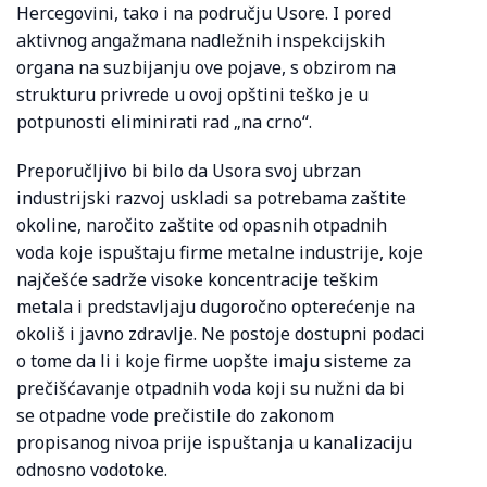
Hercegovini, tako i na području Usore. I pored
aktivnog angažmana nadležnih inspekcijskih
organa na suzbijanju ove pojave, s obzirom na
strukturu privrede u ovoj opštini teško je u
potpunosti eliminirati rad „na crno“.
Preporučljivo bi bilo da Usora svoj ubrzan
industrijski razvoj uskladi sa potrebama zaštite
okoline, naročito zaštite od opasnih otpadnih
voda koje ispuštaju firme metalne industrije, koje
najčešće sadrže visoke koncentracije teškim
metala i predstavljaju dugoročno opterećenje na
okoliš i javno zdravlje. Ne postoje dostupni podaci
o tome da li i koje firme uopšte imaju sisteme za
prečišćavanje otpadnih voda koji su nužni da bi
se otpadne vode prečistile do zakonom
propisanog nivoa prije ispuštanja u kanalizaciju
odnosno vodotoke.