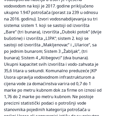
vodovodom na koji je 2017. godine priključeno
ukupno 1.947 potrošača (porast za 239 u odnosu
na 2016. godinu). Izvori vodosnabdijevanja su tri
sistema: sistem 1. koji se sastoji od izvorišta
„Bare“ (tri bunara), izvorišta „Duboki potok“ (dvije
bušotine) i izvorišta „LIPA“; sistem 2. koji se
sastoji od izvorišta „Makljenovac“ i „Ularice“, sa
po jednim bunarom; Sistem 3 „Žabljak“, (tri
bunara); Sistem 4 „Alibegovci“ (dva bunara).
Ukupni kapacitet svih izvorišta i vodo-zahvata je
35,6 litara u sekundi. Komunalno preduzeće JKP
Usora upravlja vodovodnom infrastrukturom a
cijena vode za domaćinstva varira od 0,7 do 1
marke po metru kubnom dok za firme on iznosi od
1,76 do 2 marke po metru kubnom. Ne postoje
precizni statistički podaci o potrošnji vode
stanovnika pojedinih kategorija potrošača u
općini Usora ali sagovornici ističu da su prisutne