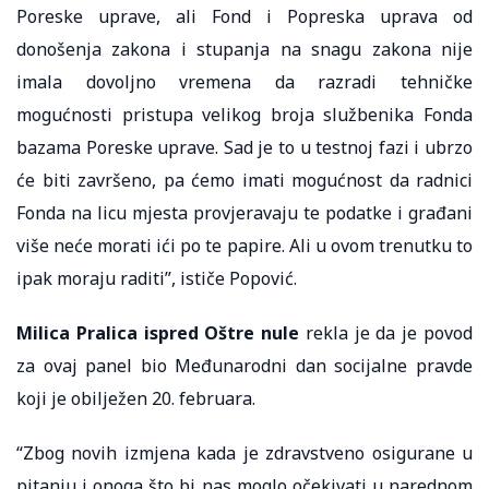
Poreske uprave, ali Fond i Popreska uprava od
donošenja zakona i stupanja na snagu zakona nije
imala dovoljno vremena da razradi tehničke
mogućnosti pristupa velikog broja službenika Fonda
bazama Poreske uprave. Sad je to u testnoj fazi i ubrzo
će biti završeno, pa ćemo imati mogućnost da radnici
Fonda na licu mjesta provjeravaju te podatke i građani
više neće morati ići po te papire. Ali u ovom trenutku to
ipak moraju raditi”, ističe Popović.
Milica Pralica ispred Oštre nule
rekla je da je povod
za ovaj panel bio Međunarodni dan socijalne pravde
koji je obilježen 20. februara.
“Zbog novih izmjena kada je zdravstveno osigurane u
pitanju i onoga što bi nas moglo očekivati u narednom