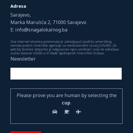
Adresa
Sarajevo,
Marka Marulića 2, 71000 Sarajevo
E: info@snagalokalnog.ba
Ova internet stranica pokrenuta je zahvaljujući podršci američkog
naroda putem Američke agencije za međunarodni razvoj (USAID). Za
sadržaj stranice isključivo je odgovoran njen uređivač i ona ne odražava
nužno stavove USAID-a ili Vlade Sjedinjenih Američkih Država.
Newsletter
Please prove you are human by selecting the
cup
.