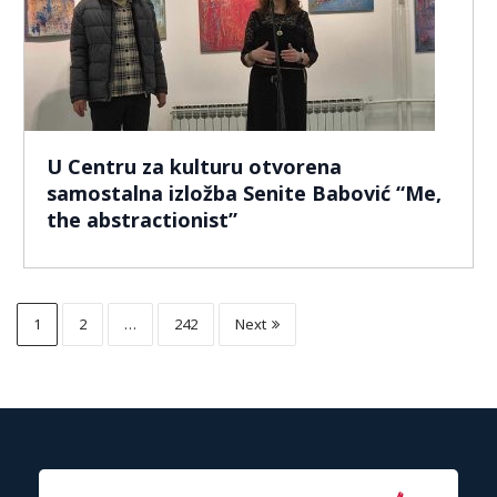
U Centru za kulturu otvorena
samostalna izložba Senite Babović “Me,
the abstractionist”
1
2
…
242
Next