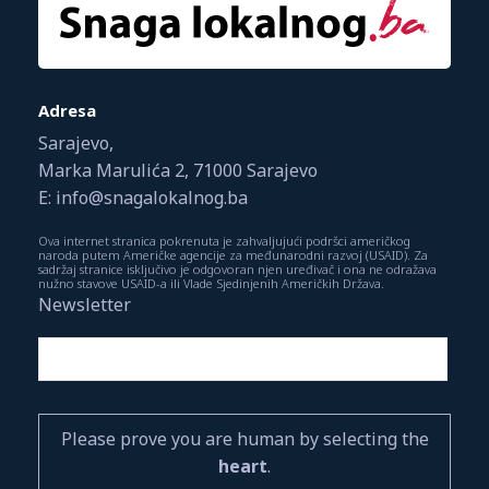
Adresa
Sarajevo,
Marka Marulića 2, 71000 Sarajevo
E: info@snagalokalnog.ba
Ova internet stranica pokrenuta je zahvaljujući podršci američkog
naroda putem Američke agencije za međunarodni razvoj (USAID). Za
sadržaj stranice isključivo je odgovoran njen uređivač i ona ne odražava
nužno stavove USAID-a ili Vlade Sjedinjenih Američkih Država.
Newsletter
Please prove you are human by selecting the
heart
.