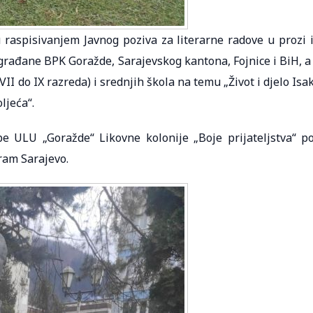
 raspisivanjem Javnog poziva za literarne radove u prozi i
 građane BPK Goražde, Sarajevskog kantona, Fojnice i BiH, a
II do IX razreda) i srednjih škola na temu „Život i djelo Isa
ljeća“.
e ULU „Goražde“ Likovne kolonije „Boje prijateljstva“ p
ram Sarajevo.