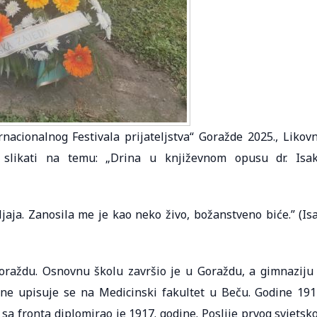
rnacionalnog Festivala prijateljstva“ Goražde 2025., Likov
će slikati na temu: „Drina u književnom opusu dr. Isa
jaja. Zanosila me je kao neko živo, božanstveno biće.” (Is
oraždu. Osnovnu školu završio je u Goraždu, a gimnaziju
ine upisuje se na Medicinski fakultet u Beču. Godine 191
 sa fronta diplomirao je 1917. godine. Poslije prvog svjetsk