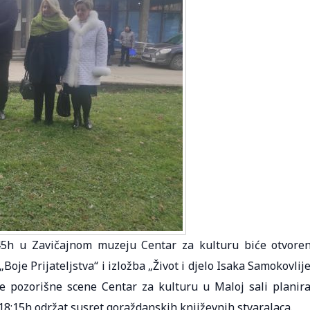
45h u Zavičajnom muzeju Centar za kulturu biće otvore
Boje Prijateljstva“ i izložba „Život i djelo Isaka Samokovlije
 pozorišne scene Centar za kulturu u Maloj sali planir
18:15h održat susret goraždanskih književnih stvaralaca.