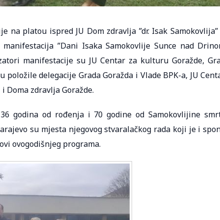
je na platou ispred JU Dom zdravlja ”dr. Isak Samokovlija”
u manifestacija ”Dani Isaka Samokovlije Sunce nad Drin
zatori manifestacije su JU Centar za kulturu Goražde, Gr
su položile delegacije Grada Goražda i Vlade BPK-a, JU Cent
H i Doma zdravlja Goražde.
136 godina od rođenja i 70 godine od Samokovlijine smrt
Sarajevo su mjesta njegovog stvaralačkog rada koji je i spo
elovi ovogodišnjeg programa.