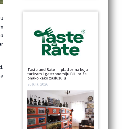
 u
om
ad
ar
i.
Taste and Rate — platforma koja
turizam i gastronomiju BiH priča
na
onako kako zaslužuju
26 Jula, 2026