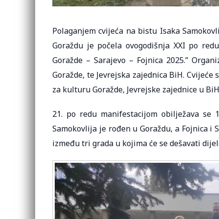
Polaganjem cvijeća na bistu Isaka Samokovli
Goraždu je počela ovogodišnja XXI po red
Goražde – Sarajevo – Fojnica 2025.” Organi
Goražde, te Jevrejska zajednica BiH. Cvijeće 
za kulturu Goražde, Jevrejske zajednice u Bi
21. po redu manifestacijom obilježava se 
Samokovlija je rođen u Goraždu, a Fojnica i 
između tri grada u kojima će se dešavati dij