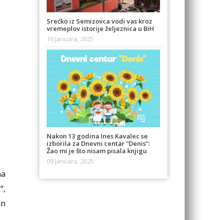
Srećko iz Semizovca vodi vas kroz
vremeplov istorije željeznica u BiH
16 Januara, 2025
Nakon 13 godina Ines Kavalec se
izborila za Dnevni centar “Denis”:
Žao mi je što nisam pisala knjigu
09 Januara, 2025
na
“,
an