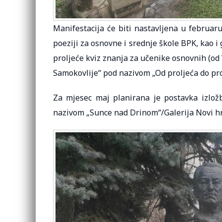
Manifestacija će biti nastavljena u februaru
poeziji za osnovne i srednje škole BPK, kao i
proljeće kviz znanja za učenike osnovnih (od V
Samokovlije“ pod nazivom „Od proljeća do pro
Za mjesec maj planirana je postavka izložb
nazivom „Sunce nad Drinom“/Galerija Novi h