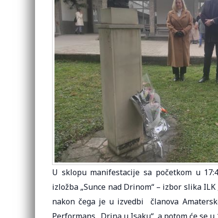
U sklopu manifestacije sa početkom u 17:
izložba „Sunce nad Drinom“ – izbor slika ILK „
nakon čega je u izvedbi članova Amaterske
Performans „Drina u Isaku“, a potom će se u 