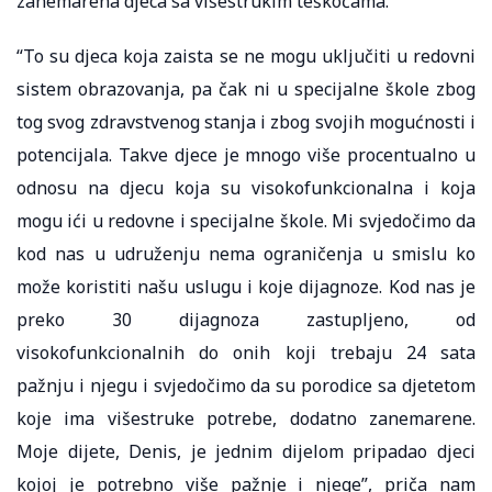
zanemarena djeca sa višestrukim teškoćama.
“To su djeca koja zaista se ne mogu uključiti u redovni
sistem obrazovanja, pa čak ni u specijalne škole zbog
tog svog zdravstvenog stanja i zbog svojih mogućnosti i
potencijala. Takve djece je mnogo više procentualno u
odnosu na djecu koja su visokofunkcionalna i koja
mogu ići u redovne i specijalne škole. Mi svjedočimo da
kod nas u udruženju nema ograničenja u smislu ko
može koristiti našu uslugu i koje dijagnoze. Kod nas je
preko 30 dijagnoza zastupljeno, od
visokofunkcionalnih do onih koji trebaju 24 sata
pažnju i njegu i svjedočimo da su porodice sa djetetom
koje ima višestruke potrebe, dodatno zanemarene.
Moje dijete, Denis, je jednim dijelom pripadao djeci
kojoj je potrebno više pažnje i njege”, priča nam