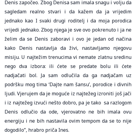
Denis započeo. Zbog Denisa sam imala snagu i volju da
sagledam realno stvari i da kažem da ja vrijedim
jednako kao I svaki drugi roditelj i da moja porodica
vrijedi jednako. Zbog njega je sve ovo pokrenuto i ja ne
želim da se Denis zaboravi i ovo je jedan od načina
kako Denis nastavlja da živi, nastavljamo njegovu
misiju. U najtežim trenucima vi nemate zlatnu sredinu
nego dva izbora: ili ćete se predate bolu ili ćete
nadjačati bol. Ja sam odlučila da ga nadjačam uz
podršku mog tima ‘Dajte nam šansu’, porodice i divnih
ljudi. Vjerujem da je moguće iz najtežeg izroniti još jači
i iz najtežeg izvući nešto dobro, pa je tako sa razlogom
Denis odlučio da ode, vjerovatno ne bih imala ovu
energiju i ne bih nastavila ovim tempom da se to nije
dogodilo”, hrabro priča Ines.