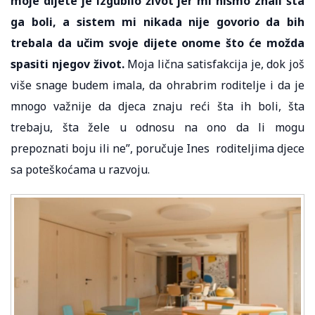
moje dijete je izgubilo život jer mi nismo znali šta
ga boli, a sistem mi nikada nije govorio da bih
trebala da učim svoje dijete onome što će možda
spasiti njegov život.
Moja lična satisfakcija je, dok još
više snage budem imala, da ohrabrim roditelje i da je
mnogo važnije da djeca znaju reći šta ih boli, šta
trebaju, šta žele u odnosu na ono da li mogu
prepoznati boju ili ne”, poručuje Ines roditeljima djece
sa poteškoćama u razvoju.