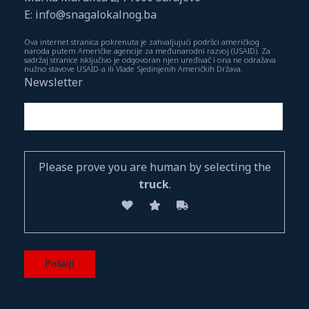
E: info@snagalokalnog.ba
Ova internet stranica pokrenuta je zahvaljujući podršci američkog
naroda putem Američke agencije za međunarodni razvoj (USAID). Za
sadržaj stranice isključivo je odgovoran njen uređivač i ona ne odražava
nužno stavove USAID-a ili Vlade Sjedinjenih Američkih Država.
Newsletter
Please prove you are human by selecting the
truck
.