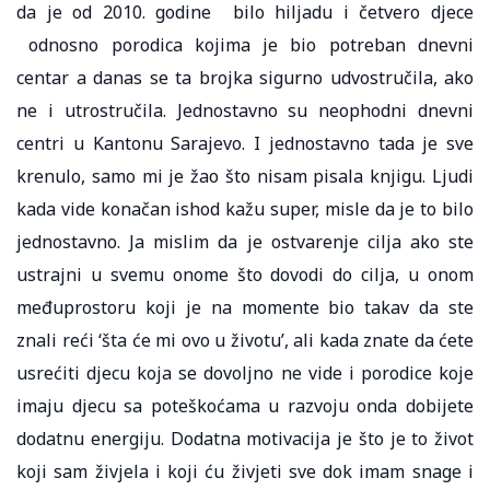
da je od 2010. godine bilo hiljadu i četvero djece
odnosno porodica kojima je bio potreban dnevni
centar a danas se ta brojka sigurno udvostručila, ako
ne i utrostručila. Jednostavno su neophodni dnevni
centri u Kantonu Sarajevo. I jednostavno tada je sve
krenulo, samo mi je žao što nisam pisala knjigu. Ljudi
kada vide konačan ishod kažu super, misle da je to bilo
jednostavno. Ja mislim da je ostvarenje cilja ako ste
ustrajni u svemu onome što dovodi do cilja, u onom
međuprostoru koji je na momente bio takav da ste
znali reći ‘šta će mi ovo u životu’, ali kada znate da ćete
usrećiti djecu koja se dovoljno ne vide i porodice koje
imaju djecu sa poteškoćama u razvoju onda dobijete
dodatnu energiju. Dodatna motivacija je što je to život
koji sam živjela i koji ću živjeti sve dok imam snage i