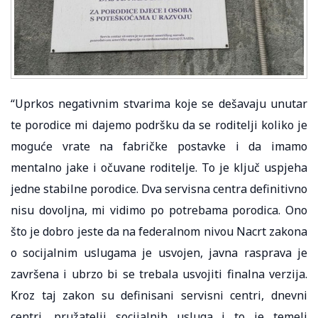
“Uprkos negativnim stvarima koje se dešavaju unutar
te porodice mi dajemo podršku da se roditelji koliko je
moguće vrate na fabričke postavke i da imamo
mentalno jake i očuvane roditelje. To je ključ uspjeha
jedne stabilne porodice. Dva servisna centra definitivno
nisu dovoljna, mi vidimo po potrebama porodica. Ono
što je dobro jeste da na federalnom nivou Nacrt zakona
o socijalnim uslugama je usvojen, javna rasprava je
završena i ubrzo bi se trebala usvojiti finalna verzija.
Kroz taj zakon su definisani servisni centri, dnevni
centri, pružatelji socijalnih usluga i to je temelj