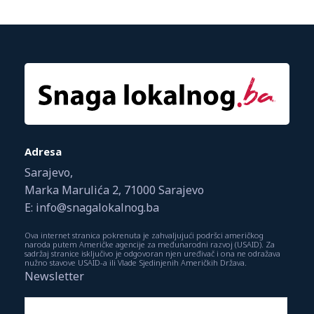
Adresa
Sarajevo,
Marka Marulića 2, 71000 Sarajevo
E: info@snagalokalnog.ba
Ova internet stranica pokrenuta je zahvaljujući podršci američkog
naroda putem Američke agencije za međunarodni razvoj (USAID). Za
sadržaj stranice isključivo je odgovoran njen uređivač i ona ne odražava
nužno stavove USAID-a ili Vlade Sjedinjenih Američkih Država.
Newsletter