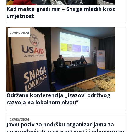
Kad mašta gradi mir – Snaga mladih kroz
umjetnost
27/09/2024
Održana konferencija „Izazovi održivog
razvoja na lokalnom nivou“
03/05/2024
Javni poziv za podršku organizacijama za
unapređenje transparentnosti i odgovornog