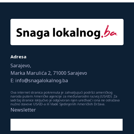
Adresa
Sarajevo,
Marka Marulića 2, 71000 Sarajevo
E: info@snagalokalnog.ba
Ova internet stranica pokrenuta je zahvaljujući podršci američkog
naroda putem Američke agencije za međunarodni razvoj (USAID). Za
sadržaj stranice isključivo je odgovoran njen uređivač i ona ne odražava
nužno stavove USAID-a ili Vlade Sjedinjenih Američkih Država.
Newsletter