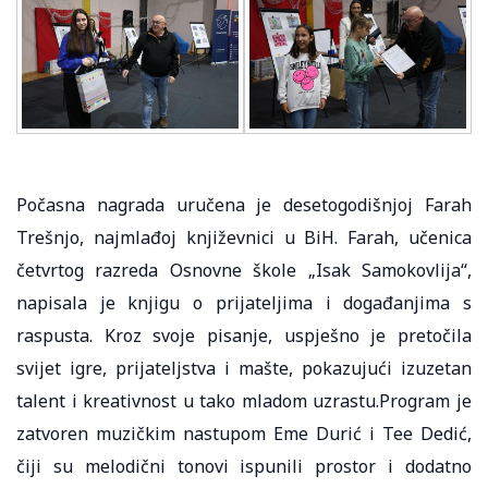
Počasna nagrada uručena je desetogodišnjoj Farah
Trešnjo, najmlađoj književnici u BiH. Farah, učenica
četvrtog razreda Osnovne škole „Isak Samokovlija“,
napisala je knjigu o prijateljima i događanjima s
raspusta. Kroz svoje pisanje, uspješno je pretočila
svijet igre, prijateljstva i mašte, pokazujući izuzetan
talent i kreativnost u tako mladom uzrastu.Program je
zatvoren muzičkim nastupom Eme Durić i Tee Dedić,
čiji su melodični tonovi ispunili prostor i dodatno