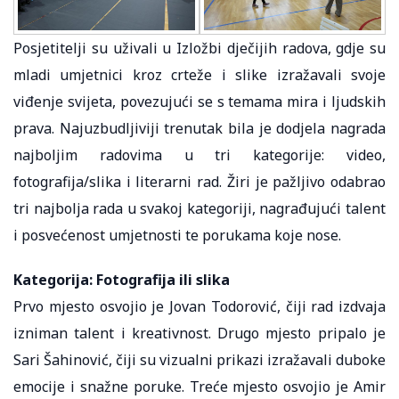
Posjetitelji su uživali u Izložbi dječijih radova, gdje su
mladi umjetnici kroz crteže i slike izražavali svoje
viđenje svijeta, povezujući se s temama mira i ljudskih
prava. Najuzbudljiviji trenutak bila je dodjela nagrada
najboljim radovima u tri kategorije: video,
fotografija/slika i literarni rad. Žiri je pažljivo odabrao
tri najbolja rada u svakoj kategoriji, nagrađujući talent
i posvećenost umjetnosti te porukama koje nose.
Kategorija: Fotografija ili slika
Prvo mjesto osvojio je Jovan Todorović, čiji rad izdvaja
izniman talent i kreativnost. Drugo mjesto pripalo je
Sari Šahinović, čiji su vizualni prikazi izražavali duboke
emocije i snažne poruke. Treće mjesto osvojio je Amir