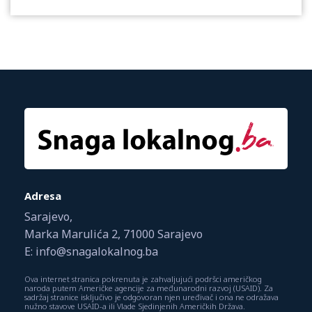
Adresa
Sarajevo,
Marka Marulića 2, 71000 Sarajevo
E: info@snagalokalnog.ba
Ova internet stranica pokrenuta je zahvaljujući podršci američkog
naroda putem Američke agencije za međunarodni razvoj (USAID). Za
sadržaj stranice isključivo je odgovoran njen uređivač i ona ne odražava
nužno stavove USAID-a ili Vlade Sjedinjenih Američkih Država.