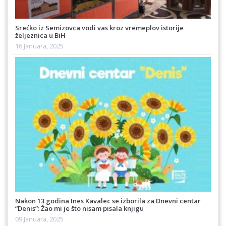
Srećko iz Semizovca vodi vas kroz vremeplov istorije
željeznica u BiH
16 Januara, 2025
Nakon 13 godina Ines Kavalec se izborila za Dnevni centar
“Denis”: Žao mi je što nisam pisala knjigu
09 Januara, 2025