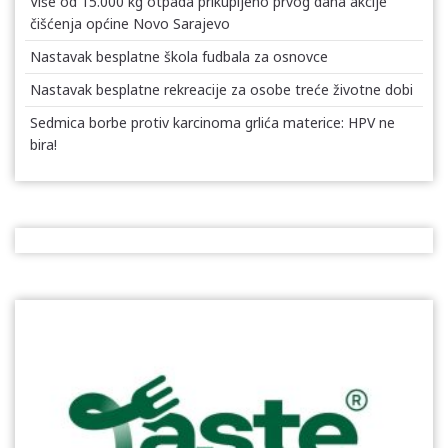
Više od 15.000 kg otpada prikupljeno prvog dana akcije
čišćenja općine Novo Sarajevo
Nastavak besplatne škola fudbala za osnovce
Nastavak besplatne rekreacije za osobe treće životne dobi
Sedmica borbe protiv karcinoma grlića materice: HPV ne
bira!