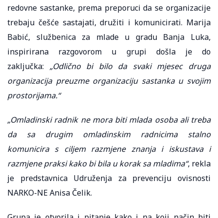
redovne sastanke, prema preporuci da se organizacije
trebaju češće sastajati, družiti i komunicirati. Marija
Babić, službenica za mlade u gradu Banja Luka,
inspirirana razgovorom u grupi došla je do
zaključka:
„Odlično bi bilo da svaki mjesec druga
organizacija preuzme organizaciju sastanka u svojim
prostorijama.“
„Omladinski radnik ne mora biti mlada osoba ali treba
da sa drugim omladinskim radnicima stalno
komunicira s ciljem razmjene znanja i iskustava i
razmjene praksi kako bi bila u korak sa mladima“
, rekla
je predstavnica Udruženja za prevenciju ovisnosti
NARKO-NE Anisa Čelik.
Grupa je otvorila i pitanje kako i na koji način biti