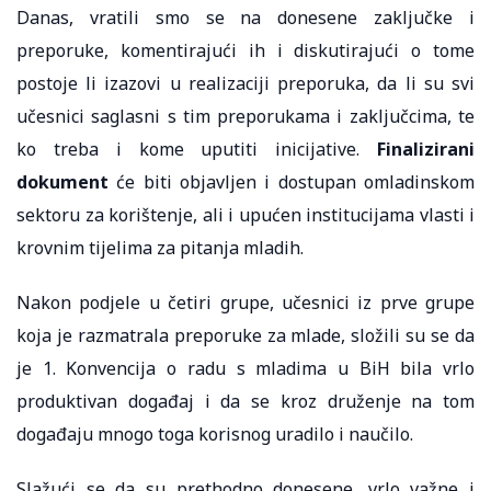
Danas, vratili smo se na donesene zaključke i
preporuke, komentirajući ih i diskutirajući o tome
postoje li izazovi u realizaciji preporuka, da li su svi
učesnici saglasni s tim preporukama i zaključcima, te
ko treba i kome uputiti inicijative.
Finalizirani
dokument
će biti objavljen i dostupan omladinskom
sektoru za korištenje, ali i upućen institucijama vlasti i
krovnim tijelima za pitanja mladih.
Nakon podjele u četiri grupe, učesnici iz prve grupe
koja je razmatrala preporuke za mlade, složili su se da
je 1. Konvencija o radu s mladima u BiH bila vrlo
produktivan događaj i da se kroz druženje na tom
događaju mnogo toga korisnog uradilo i naučilo.
Slažući se da su prethodno donesene, vrlo važne i