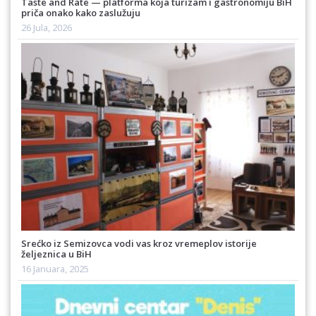
Taste and Rate — platforma koja turizam i gastronomiju BiH
priča onako kako zaslužuju
26 Jula, 2026
Srećko iz Semizovca vodi vas kroz vremeplov istorije
željeznica u BiH
16 Januara, 2025