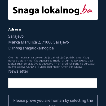
Adresa
Sarajevo,
Marka Marulića 2, 71000 Sarajevo
E: info@snagalokalnog.ba
Ova internet stranica pokrenuta je zahvaljujući podršci američkog
naroda putem Američke agencije za međunarodni razvoj (USAID). Za
sadržaj stranice isključivo je odgovoran njen uređivač i ona ne odražava
nužno stavove USAID-a ili Vlade Sjedinjenih Američkih Država.
Newsletter
Please prove you are human by selecting the