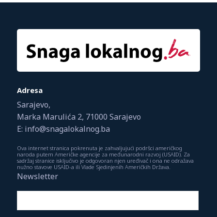
Adresa
Sarajevo,
Marka Marulića 2, 71000 Sarajevo
E: info@snagalokalnog.ba
Ova internet stranica pokrenuta je zahvaljujući podršci američkog
naroda putem Američke agencije za međunarodni razvoj (USAID). Za
sadržaj stranice isključivo je odgovoran njen uređivač i ona ne odražava
nužno stavove USAID-a ili Vlade Sjedinjenih Američkih Država.
Newsletter