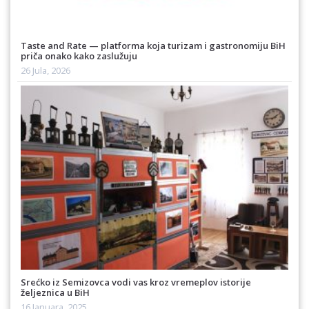
Taste and Rate — platforma koja turizam i gastronomiju BiH
priča onako kako zaslužuju
26 Jula, 2026
Srećko iz Semizovca vodi vas kroz vremeplov istorije
željeznica u BiH
16 Januara, 2025