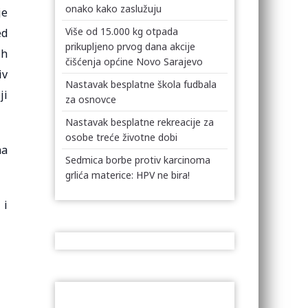
onako kako zaslužuju
je
Više od 15.000 kg otpada
ed
prikupljeno prvog dana akcije
ih
čišćenja općine Novo Sarajevo
iv
Nastavak besplatne škola fudbala
ji
za osnovce
Nastavak besplatne rekreacije za
osobe treće životne dobi
na
Sedmica borbe protiv karcinoma
grlića materice: HPV ne bira!
 i