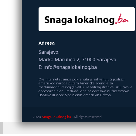
Adresa
Sarajevo,
Marka Marulića 2, 71000 Sarajevo
E: info@snagalokalnog.ba
Ova internet stranica pokrenuta je zahvaljujući podršci
američkog naroda putem Američke agencije za
međunarodni razvoj (USAID). Za sadržaj stranice isključivo je
odgovoran njen uređivač i ona ne odražava nužno stavove
USAID-a ili Vlade Sjedinjenih Američkih Država.
2020
Snaga lokalnog.ba.
All rights reserved.