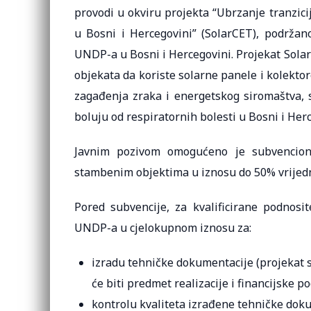
provodi u okviru projekta “Ubrzanje tranzicij
u Bosni i Hercegovini” (SolarCET), podržan
UNDP-a u Bosni i Hercegovini. Projekat SolarC
objekata da koriste solarne panele i kolektore
zagađenja zraka i energetskog siromaštva, s
boluju od respiratornih bolesti u Bosni i Herc
Javnim pozivom omogućeno je subvencioni
stambenim objektima u iznosu do 50% vrijed
Pored subvencije, za kvalificirane podnosit
UNDP-a u cjelokupnom iznosu za:
izradu tehničke dokumentacije (projekat 
će biti predmet realizacije i financijske p
kontrolu kvaliteta izrađene tehničke dok