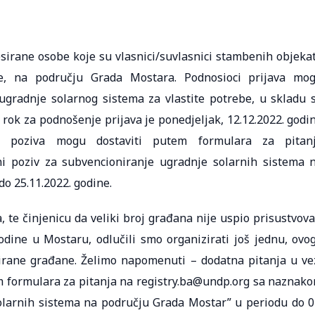
esirane osobe koje su vlasnici/suvlasnici stambenih objeka
ve, na području Grada Mostara. Podnosioci prijava mo
ugradnje solarnog sistema za vlastite potrebe, u skladu 
 rok za podnošenje prijava je ponedjeljak, 12.12.2022. godi
 poziva mogu dostaviti putem formulara za pitan
i poziv za subvencioniranje ugradnje solarnih sistema 
o 25.11.2022. godine.
 te činjenicu da veliki broj građana nije uspio prisustvova
godine u Mostaru, odlučili smo organizirati još jednu, ovo
sirane građane. Želimo napomenuti – dodatna pitanja u ve
em formulara za pitanja na registry.ba@undp.org sa naznak
olarnih sistema na području Grada Mostar” u periodu do 0