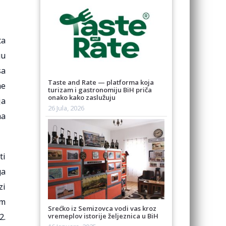
ta
gu
sa
Taste and Rate — platforma koja
ne
turizam i gastronomiju BiH priča
onako kako zaslužuju
ja
26 Jula, 2026
na
ti
ga
zi
om
Srećko iz Semizovca vodi vas kroz
vremeplov istorije željeznica u BiH
2.