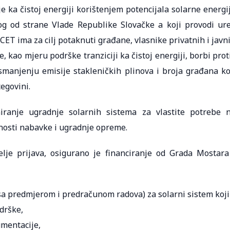
e ka čistoj energiji korištenjem potencijala solarne energi
og od strane Vlade Republike Slovačke a koji provodi ur
ET ima za cilj potaknuti građane, vlasnike privatnih i javn
, kao mjeru podrške tranziciji ka čistoj energiji, borbi prot
manjenju emisije stakleničkih plinova i broja građana ko
egovini.
ranje ugradnje solarnih sistema za vlastite potrebe 
nosti nabavke i ugradnje opreme.
elje prijava, osigurano je financiranje od Grada Mostara
sa predmjerom i predračunom radova) za solarni sistem koji
odrške,
umentacije,