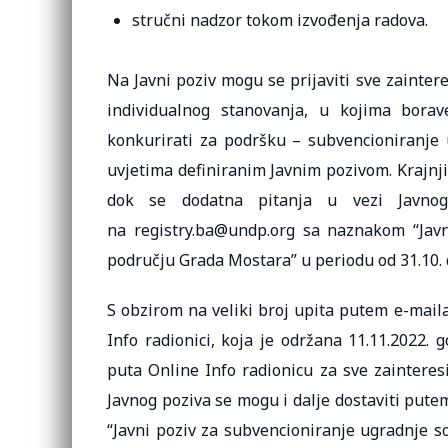
stručni nadzor tokom izvođenja radova.
Na Javni poziv mogu se prijaviti sve zainter
individualnog stanovanja, u kojima bora
konkurirati za podršku – subvencioniranje 
uvjetima definiranim Javnim pozivom. Krajnji
dok se dodatna pitanja u vezi Javnog
na registry.ba@undp.org sa naznakom “Javn
području Grada Mostara” u periodu od 31.10. d
S obzirom na veliki broj upita putem e-maila,
Info radionici, koja je održana 11.11.2022. 
puta Online Info radionicu za sve zaintere
Javnog poziva se mogu i dalje dostaviti put
“Javni poziv za subvencioniranje ugradnje s