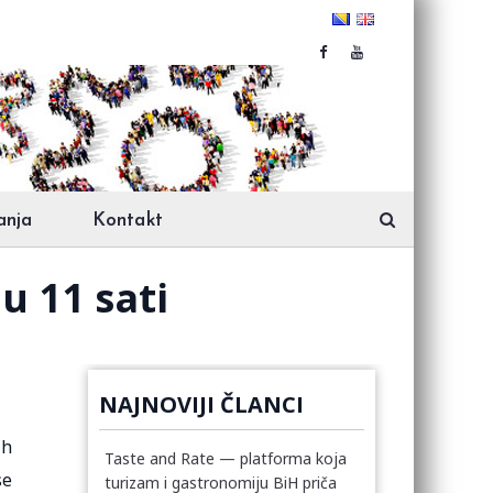
anja
Kontakt
u 11 sati
NAJNOVIJI ČLANCI
ih
Taste and Rate — platforma koja
se
turizam i gastronomiju BiH priča