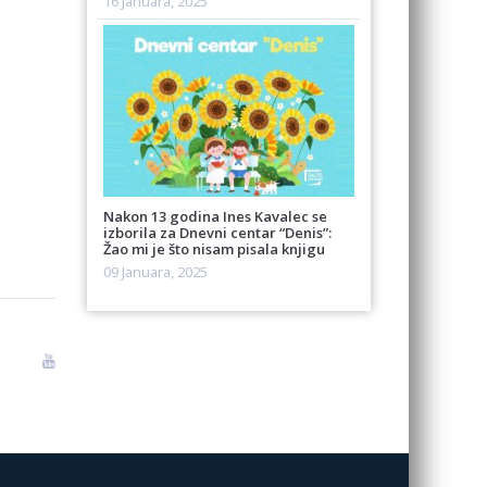
16 Januara, 2025
Nakon 13 godina Ines Kavalec se
izborila za Dnevni centar “Denis”:
Žao mi je što nisam pisala knjigu
09 Januara, 2025