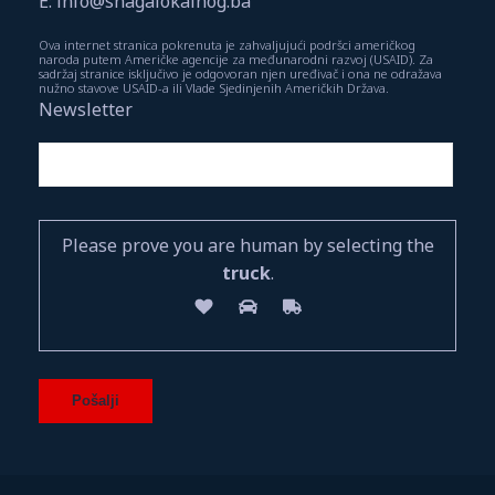
E: info@snagalokalnog.ba
Ova internet stranica pokrenuta je zahvaljujući podršci američkog
naroda putem Američke agencije za međunarodni razvoj (USAID). Za
sadržaj stranice isključivo je odgovoran njen uređivač i ona ne odražava
nužno stavove USAID-a ili Vlade Sjedinjenih Američkih Država.
Newsletter
Please prove you are human by selecting the
truck
.