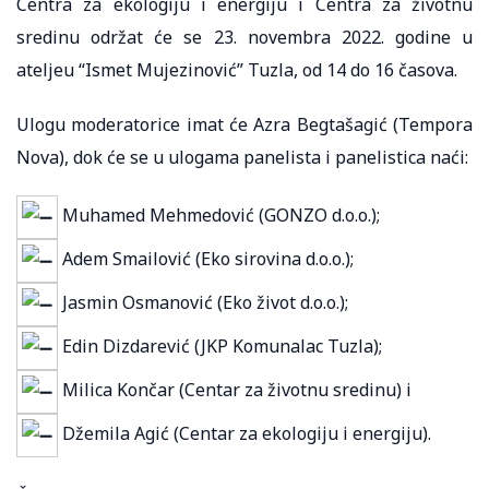
Centra za ekologiju i energiju i Centra za životnu
sredinu održat će se 23. novembra 2022. godine u
ateljeu “Ismet Mujezinović” Tuzla, od 14 do 16 časova.
Ulogu moderatorice imat će Azra Begtašagić (Tempora
Nova), dok će se u ulogama panelista i panelistica naći:
Muhamed Mehmedović (GONZO d.o.o.);
Adem Smailović (Eko sirovina d.o.o.);
Jasmin Osmanović (Eko život d.o.o.);
Edin Dizdarević (JKP Komunalac Tuzla);
Milica Končar (Centar za životnu sredinu) i
Džemila Agić (Centar za ekologiju i energiju).