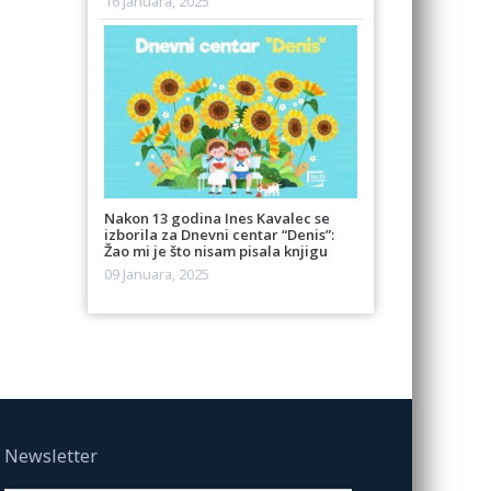
16 Januara, 2025
Nakon 13 godina Ines Kavalec se
izborila za Dnevni centar “Denis”:
Žao mi je što nisam pisala knjigu
09 Januara, 2025
Newsletter