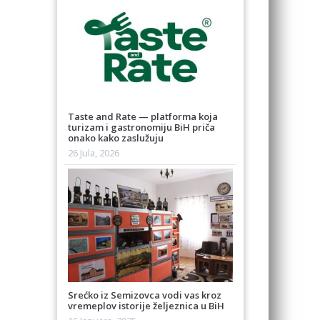
Taste and Rate — platforma koja
turizam i gastronomiju BiH priča
onako kako zaslužuju
26 Jula, 2026
Srećko iz Semizovca vodi vas kroz
vremeplov istorije željeznica u BiH