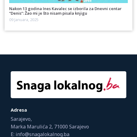
Nakon 13 godina Ines Kavalec se izborila za Dnevni centar
“Denis”: Žao mi je što nisam pisala knjigu
09 Januara, 2025
Adresa
Sarajevo,
Marka Marulića 2, 71000 Sarajevo
E: info@snagalokalnog.ba