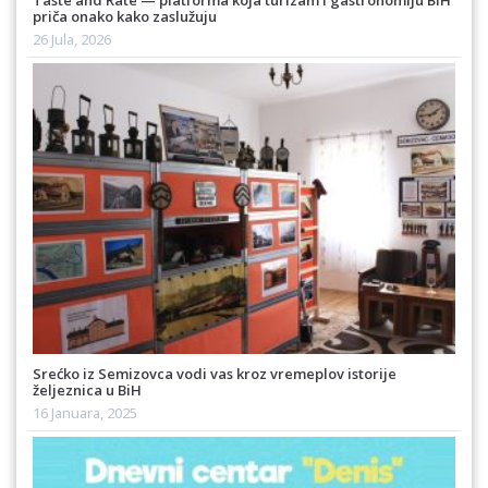
Taste and Rate — platforma koja turizam i gastronomiju BiH
priča onako kako zaslužuju
26 Jula, 2026
Srećko iz Semizovca vodi vas kroz vremeplov istorije
željeznica u BiH
16 Januara, 2025