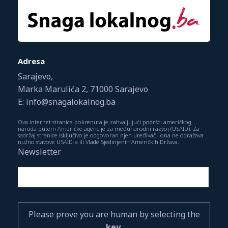
Adresa
Sarajevo,
Marka Marulića 2, 71000 Sarajevo
E: info@snagalokalnog.ba
Ova internet stranica pokrenuta je zahvaljujući podršci američkog
naroda putem Američke agencije za međunarodni razvoj (USAID). Za
sadržaj stranice isključivo je odgovoran njen uređivač i ona ne odražava
nužno stavove USAID-a ili Vlade Sjedinjenih Američkih Država.
Newsletter
Please prove you are human by selecting the
key
.