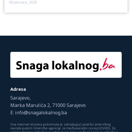
09 Januara, 2025
Adresa
Sarajevo,
Marka Marulića 2, 71000 Sarajevo
E: info@snagalokalnog.ba
Ova internet stranica pokrenuta je zahvaljujući podršci američkog
naroda putem Američke agencije za međunarodni razvoj (USAID). Za
sadržaj stranice isključivo je odgovoran njen uređivač i ona ne odražava