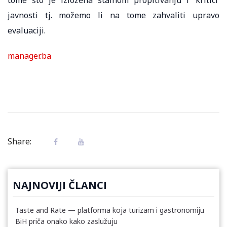
tome što je izložena stalnom propitivanju i ‘kritici’
javnosti tj. možemo li na tome zahvaliti upravo
evaluaciji.
manager.ba
Share:
NAJNOVIJI ČLANCI
Taste and Rate — platforma koja turizam i gastronomiju
BiH priča onako kako zaslužuju