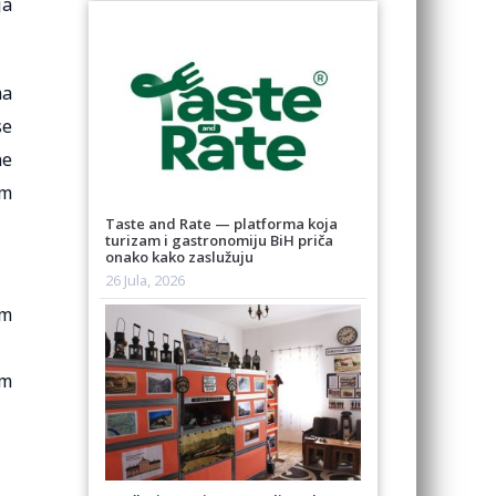
ja
ma
se
ne
om
Taste and Rate — platforma koja
turizam i gastronomiju BiH priča
onako kako zaslužuju
26 Jula, 2026
im
im