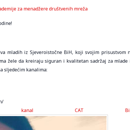
Akademije za menadžere društvenih mreža
odine!
tiva mladih iz Sjeveroistočne BiH, koji svojim prisustvom 
 žele da kreiraju siguran i kvalitetan sadržaj za mlade 
a sljedećim kanalima:
h/
ube kanal CAT Bi