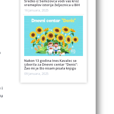
Srećko iz Semizovca vodi vas kroz
vremeplov istorije željeznica u BiH
16 Januara, 2025
a
Nakon 13 godina Ines Kavalec se
izborila za Dnevni centar “Denis”:
Žao mi je što nisam pisala knjigu
09 Januara, 2025
 i
du