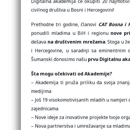
Digitalna akademija će okupiti 20 najmotiv
civilnog društva u Bosni i Hercegovini!
Prethodne tri godine, članovi
CAT Bosna i 
ponudili mladima u BiH i regionu
nove pr
dešava
na društvenim mrežama
. Stoga u ž
i Hercegovine, u saradnji sa eminentnim 
Šumanski donosimo našu
prvu Digitalnu a
Šta mogu očekivati od Akademije?
– Akademija ti pruža priliku da svoja znanja
medijima
– Još 19 visokomotivisanih mladih u namjeri
zajednicama
– Nove ideje za inovativne projekte tvoje org
– Nova partnerstva i umrežavanje sa mladima