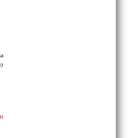
na
iz
H