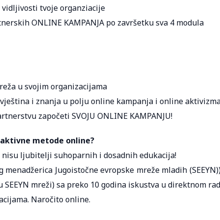
vidljivosti tvoje organziacije
tnerskih ONLINE KAMPANJA po završetku sva 4 modula
reža u svojim organizacijama
 vještina i znanja u polju online kampanja i online aktivizm
 partnerstvu započeti SVOJU ONLINE KAMPANJU!
eraktivne metode online?
isu ljubitelji suhoparnih i dosadnih edukacija!
g menadžerica Jugoistočne evropske mreže mladih (SEEYN))
 u SEEYN mreži) sa preko 10 godina iskustva u direktnom ra
cijama. Naročito online.