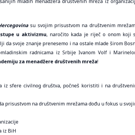
isanijih mladih menadžera društvenih mreža iz organizaci
Hercegovina
su svojim prisustvom na društvenim mreža
istupe u aktivizmu
, naročito kada je riječ o onom koji 
elji da svoje znanje prenesemo i na ostale mlade širom Bos
omladinskim radnicama iz Srbije Ivanom Volf i Marinel
kademiju za menadžere društvenih mreža
!
 iz sfere civilnog društva, počneš koristiti i na društven
 da prisustvom na društvenim mrežama dođu u fokus u svoj
anizacije
 iz BiH