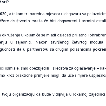
dati?
2020
., a tokom tri naredna mjeseca u dogovoru sa polaznici
žere društvenih mreža će biti dogovoreni i termini ostal
 okruženje u kojem će se mladi osjećati prijatno i ohrabre
ju u zajednici. Nakon završenog četvrtog modula
ogućnosti
da
u partnerstvu sa drugim polaznicima
pokre
ci osmisle, smo obezbjedili i sredstva za oglašavanje – ka
ismo kroz praktične primjere mogli da uče i mjere uspješno
 tvoju organizaciju da bude vidljivija u lokalnoj zajednici