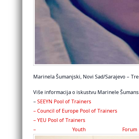
Marinela Šumanjski, Novi Sad/Sarajevo – Tr
Više informacija o iskustvu Marinele Šumans
–
SEEYN Pool of Trainers
– Council of Europe Pool of Trainers
– YEU Pool of Trainers
– Youth Foru