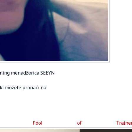
ening menadžerica SEEYN
ki možete pronaći na:
m Pool of Trainer