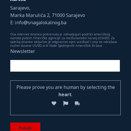
Sarajevo,
Marka Marulića 2, 71000 Sarajevo
E: info@snagalokalnog.ba
Ova internet stranica pokrenuta je zahvaljujući podršci američkog
naroda putem Američke agencije za međunarodni razvoj (USAID). Za
sadržaj stranice isključivo je odgovoran njen uređivač i ona ne odražava
nužno stavove USAID-a ili Vlade Sjedinjenih Američkih Država.
Newsletter
Please prove you are human by selecting the
heart
.