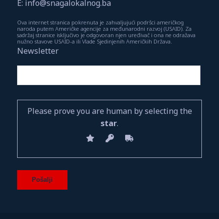
E: info@snagalokalnog.ba
Ova internet stranica pokrenuta je zahvaljujući podršci američkog
naroda putem Američke agencije za međunarodni razvoj (USAID). Za
sadržaj stranice isključivo je odgovoran njen uređivač i ona ne odražava
nužno stavove USAID-a ili Vlade Sjedinjenih Američkih Država.
Newsletter
Please prove you are human by selecting the
star
.