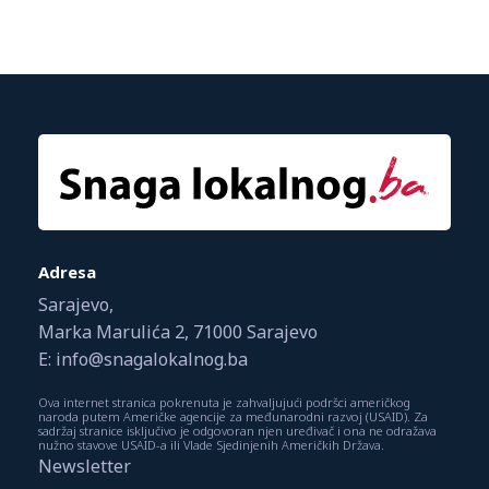
Adresa
Sarajevo,
Marka Marulića 2, 71000 Sarajevo
E: info@snagalokalnog.ba
Ova internet stranica pokrenuta je zahvaljujući podršci američkog
naroda putem Američke agencije za međunarodni razvoj (USAID). Za
sadržaj stranice isključivo je odgovoran njen uređivač i ona ne odražava
nužno stavove USAID-a ili Vlade Sjedinjenih Američkih Država.
Newsletter