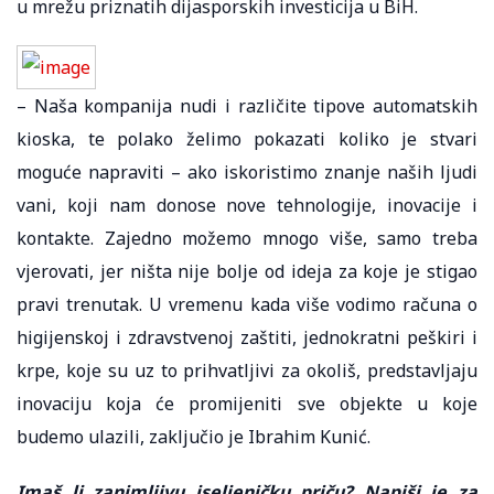
u mrežu priznatih dijasporskih investicija u BiH.
– Naša kompanija nudi i različite tipove automatskih
kioska, te polako želimo pokazati koliko je stvari
moguće napraviti – ako iskoristimo znanje naših ljudi
vani, koji nam donose nove tehnologije, inovacije i
kontakte. Zajedno možemo mnogo više, samo treba
vjerovati, jer ništa nije bolje od ideja za koje je stigao
pravi trenutak. U vremenu kada više vodimo računa o
higijenskoj i zdravstvenoj zaštiti, jednokratni peškiri i
krpe, koje su uz to prihvatljivi za okoliš, predstavljaju
inovaciju koja će promijeniti sve objekte u koje
budemo ulazili, zaključio je Ibrahim Kunić.
Imaš li zanimljivu iseljeničku priču? Napiši je za