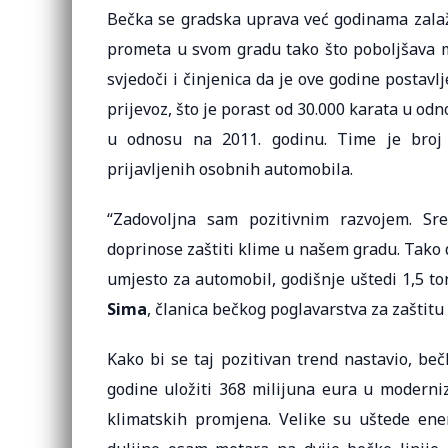
Bečka se gradska uprava već godinama zalaž
prometa u svom gradu tako što poboljšava m
svjedoči i činjenica da je ove godine postavl
prijevoz, što je porast od 30.000 karata u od
u odnosu na 2011. godinu. Time je broj 
prijavljenih osobnih automobila.
“Zadovoljna sam pozitivnim razvojem. Sre
doprinose zaštiti klime u našem gradu. Tako d
umjesto za automobil, godišnje uštedi 1,5 ton
Sima
, članica bečkog poglavarstva za zaštitu 
Kako bi se taj pozitivan trend nastavio, be
godine uložiti 368 milijuna eura u moderniz
klimatskih promjena. Velike su uštede ene