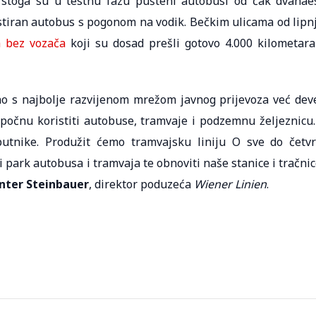
, stoga su u testnu fazu pušteni autobusi od čak dvanae
testiran autobus s pogonom na vodik. Bečkim ulicama od lipn
 bez vozača
koji su dosad prešli gotovo 4.000 kilometara
no s najbolje razvijenom mrežom javnog prijevoza već dev
počnu koristiti autobuse, tramvaje i podzemnu željeznicu.
tnike. Produžit ćemo tramvajsku liniju O sve do četvr
park autobusa i tramvaja te obnoviti naše stanice i tračnic
nter Steinbauer
, direktor poduzeća
Wiener Linien
.