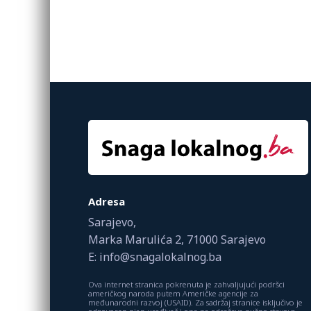
Adresa
Sarajevo,
Marka Marulića 2, 71000 Sarajevo
E: info@snagalokalnog.ba
Ova internet stranica pokrenuta je zahvaljujući podršci
američkog naroda putem Američke agencije za
međunarodni razvoj (USAID). Za sadržaj stranice isključivo je