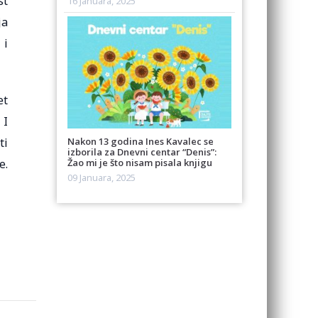
st
16 Januara, 2025
ja
 i
et
 I
ti
Nakon 13 godina Ines Kavalec se
izborila za Dnevni centar “Denis”:
e.
Žao mi je što nisam pisala knjigu
09 Januara, 2025