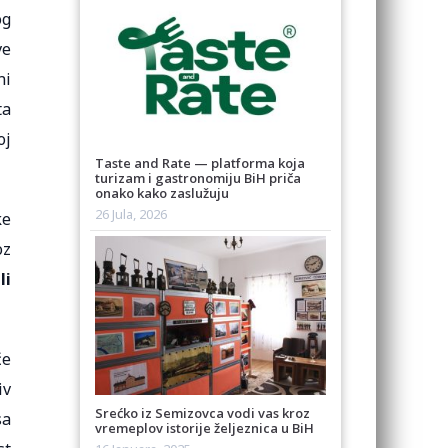
og
ve
ni
ta
oj
Taste and Rate — platforma koja
turizam i gastronomiju BiH priča
onako kako zaslužuju
26 Jula, 2026
ke
oz
li
će
iv
Srećko iz Semizovca vodi vas kroz
sa
vremeplov istorije željeznica u BiH