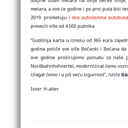
duljine osam metara na dvije bečke linije
metara, a ove će godine i po prvi puta biti 
2019. prometuju i
dva autonomna autobusa
prevezli više od 4.500 putnika.
“Godišnja karta u iznosu od 365 eura zajed
godina potiče sve više Bečanki i Bečana da 
ove godine proširujemo ponudu za naše pu
Nordbahnhofviertel, modernizirat ćemo vozni 
Ulagat ćemo i u još veću sigurnost”, ističe
Gü
Izvor: H-alter