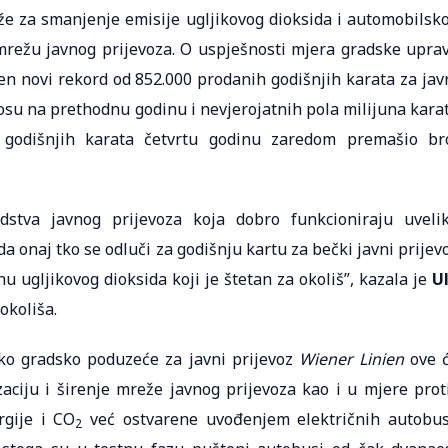
e za smanjenje emisije ugljikovog dioksida i automobilsk
režu javnog prijevoza. O uspješnosti mjera gradske upra
jen novi rekord od 852.000 prodanih godišnjih karata za jav
nosu na prethodnu godinu i nevjerojatnih pola milijuna kara
godišnjih karata četvrtu godinu zaredom premašio br
dstva javnog prijevoza koja dobro funkcioniraju uveli
a onaj tko se odluči za godišnju kartu za bečki javni prijev
u ugljikovog dioksida koji je štetan za okoliš”, kazala je
Ul
okoliša.
čko gradsko poduzeće za javni prijevoz
Wiener Linien
ove 
aciju i širenje mreže javnog prijevoza kao i u mjere prot
rgije i CO
već ostvarene uvođenjem električnih autobu
2