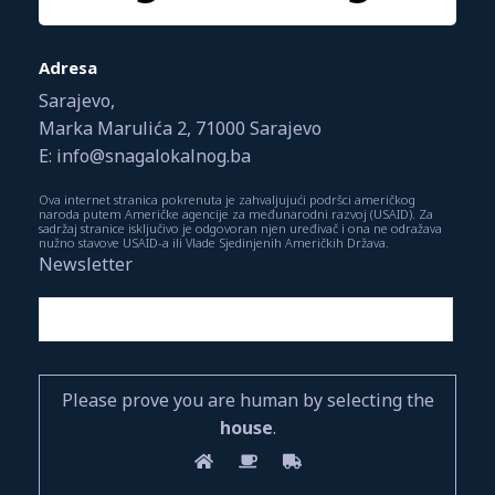
Adresa
Sarajevo,
Marka Marulića 2, 71000 Sarajevo
E: info@snagalokalnog.ba
Ova internet stranica pokrenuta je zahvaljujući podršci američkog
naroda putem Američke agencije za međunarodni razvoj (USAID). Za
sadržaj stranice isključivo je odgovoran njen uređivač i ona ne odražava
nužno stavove USAID-a ili Vlade Sjedinjenih Američkih Država.
Newsletter
Please prove you are human by selecting the
house
.