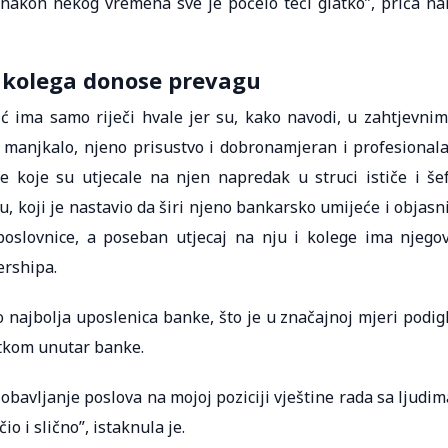
 nakon nekog vremena sve je počelo teći glatko”, priča n
h kolega donose prevagu
ić ima samo riječi hvale jer su, kako navodi, u zahtjevnim
 manjkalo, njeno prisustvo i dobronamjeran i profesional
e koje su utjecale na njen napredak u struci ističe i še
u, koji je nastavio da širi njeno bankarsko umijeće i objasn
poslovnice, a poseban utjecaj na nju i kolege ima njego
ershipa.
 najbolja uposlenica banke, što je u značajnoj mjeri podig
etkom unutar banke.
bavljanje poslova na mojoj poziciji vještine rada sa ljudim
o i slično”, istaknula je.