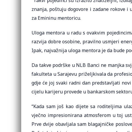
“Takvi pojedinci su izrazito znatiželjni, izdv
znanja, poštuju dogovore i zadane rokove i uv
za Emininu mentoricu.
Uloga mentora u radu s ovakvim pojedincima
razvija dobre osobine, pravilno usmjeri energ
Ipak, najvažnija uloga mentora je da bude p
Da takve podrške u NLB Banci ne manjka svj
fakulteta u Sarajevu priželjkivala da profesio
gdje će joj svaki radni dan predstavljati novi
cijelu karijeru provede u bankarskom sektoru
“Kada sam još kao dijete sa roditeljima ula
vječno impresionirana atmosferom u toj ust
Prve dvije obavljala sam blagajničke poslov