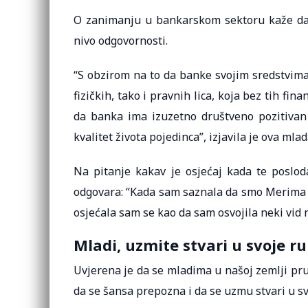
O zanimanju u bankarskom sektoru kaže da j
nivo odgovornosti.
“S obzirom na to da banke svojim sredstvima
fizičkih, tako i pravnih lica, koja bez tih fin
da banka ima izuzetno društveno pozitivan 
kvalitet života pojedinca”, izjavila je ova mla
Na pitanje kakav je osjećaj kada te poslod
odgovara: “Kada sam saznala da smo Merima So
osjećala sam se kao da sam osvojila neki vid 
Mladi, uzmite stvari u svoje r
Uvjerena je da se mladima u našoj zemlji pr
da se šansa prepozna i da se uzmu stvari u sv