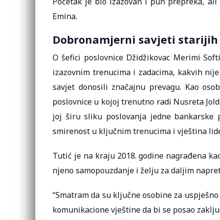
Početak je bio izazovan i pun prepreka, ali
Emina.
Dobronamjerni savjeti stariji
O šefici poslovnice Džidžikovac Merimi Soft
izazovnim trenucima i zadacima, kakvih nije
savjet donosili značajnu prevagu. Kao osob
poslovnice u kojoj trenutno radi Nusreta Jold
joj širu sliku poslovanja jedne bankarske 
smirenost u ključnim trenucima i vještina lid
Tutić je na kraju 2018. godine nagrađena kao
njeno samopouzdanje i želju za daljim napr
“Smatram da su ključne osobine za uspješno o
komunikacione vještine da bi se posao zaključi