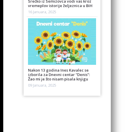
Srećko iz Semizovca vodi vas kroz
vremeplov istorije željeznica u BiH
16 Januara, 2025
Nakon 13 godina Ines Kavalec se
izborila za Dnevni centar “Denis”:
Žao mi je što nisam pisala knjigu
09 Januara, 2025