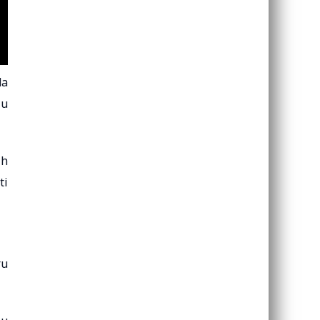
da
 u
ih
ti
ru