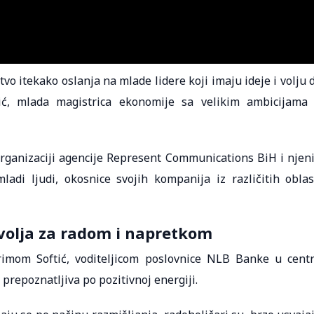
o itekako oslanja na mlade lidere koji imaju ideje i volju 
ić, mlada magistrica ekonomije sa velikim ambicijama
organizaciji agencije Represent Communications BiH i njen
ladi ljudi, okosnice svojih kompanija iz različitih oblas
, volja za radom i napretkom
mom Softić, voditeljicom poslovnice NLB Banke u cent
prepoznatljiva po pozitivnoj energiji.