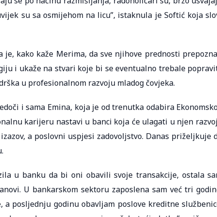
ajaju se po načinu razmišljanja, radoholičari su, brzo usvaja
ijek su sa osmijehom na licu”, istaknula je Softić koja slo
 je, kako kaže Merima, da sve njihove prednosti prepozna
iju i ukaže na stvari koje bi se eventualno trebale popravit
odrška u profesionalnom razvoju mladog čovjeka.
edoči i sama Emina, koja je od trenutka odabira Ekonomsk
nalnu karijeru nastavi u banci koja će ulagati u njen razvoj
 izazov, a poslovni uspjesi zadovoljstvo. Danas priželjkuje 
.
zila u banku da bi oni obavili svoje transakcije, ostala s
anovi. U bankarskom sektoru zaposlena sam već tri godin
e, a posljednju godinu obavljam poslove kreditne službenic