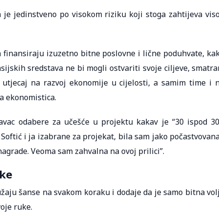
e jedinstveno po visokom riziku koji stoga zahtijeva vis
 finansiraju izuzetno bitne poslovne i lične poduhvate, ka
ansijskih sredstava ne bi mogli ostvariti svoje ciljeve, smatr
utjecaj na razvoj ekonomije u cijelosti, a samim time i 
da ekonomistica.
avac odabere za učešće u projektu kakav je “30 ispod 30
ftić i ja izabrane za projekat, bila sam jako počastvovana
nagrade. Veoma sam zahvalna na ovoj prilici”.
uke
užaju šanse na svakom koraku i dodaje da je samo bitna vol
oje ruke.