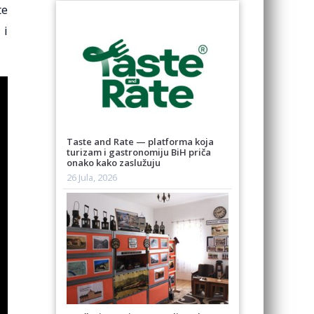
te
 i
Taste and Rate — platforma koja
turizam i gastronomiju BiH priča
onako kako zaslužuju
26 Jula, 2026