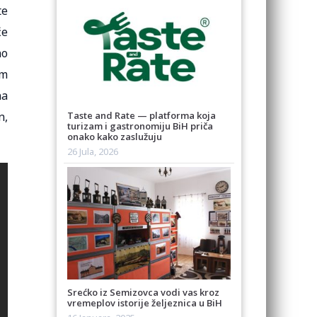
te
će
no
im
na
n,
Taste and Rate — platforma koja
turizam i gastronomiju BiH priča
onako kako zaslužuju
26 Jula, 2026
Srećko iz Semizovca vodi vas kroz
vremeplov istorije željeznica u BiH