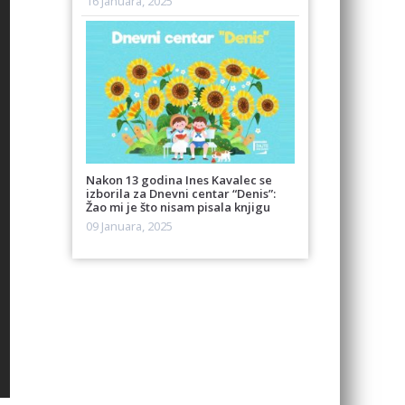
16 Januara, 2025
Nakon 13 godina Ines Kavalec se
izborila za Dnevni centar “Denis”:
Žao mi je što nisam pisala knjigu
09 Januara, 2025