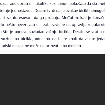
ko da rade obratno – ukoliko kormanom pokušate da skrene
 deluje jednostavno, Destin tvrdi da je ovakav bicikl nemogu
u bili zainteresovani da ga probaju. Međutim, kad je konač
ilo nešto neverovatno – zaboravio je da upravlja regularn
on što je ponovo savladao vožnju bicikla, Destin se vratio 
voziti oba bicikla, odnosno, da biste znali da vozite jeda
 ljudski mozak ne može da prihvati oba modela.