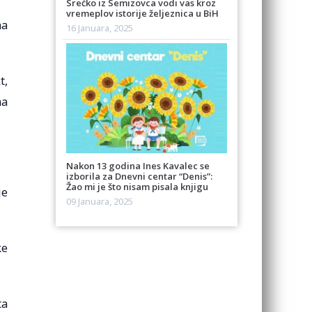
Srećko iz Semizovca vodi vas kroz
vremeplov istorije željeznica u BiH
na
16 Januara, 2025
t,
ma
Nakon 13 godina Ines Kavalec se
izborila za Dnevni centar “Denis”:
Žao mi je što nisam pisala knjigu
je
09 Januara, 2025
ke
ta