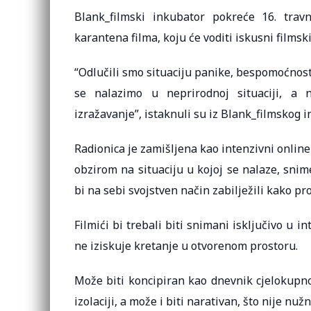
Blank_filmski inkubator pokreće 16. trav
karantena filma, koju će voditi iskusni filmski 
“Odlučili smo situaciju panike, bespomoćnosti
se nalazimo u neprirodnoj situaciji, a n
izražavanje”, istaknuli su iz Blank_filmskog i
Radionica je zamišljena kao intenzivni onlin
obzirom na situaciju u kojoj se nalaze, snim
bi na sebi svojstven način zabilježili kako p
Filmići bi trebali biti snimani isključivo u i
ne iziskuje kretanje u otvorenom prostoru.
Može biti koncipiran kao dnevnik cjelokupn
izolaciji, a može i biti narativan, što nije nužn