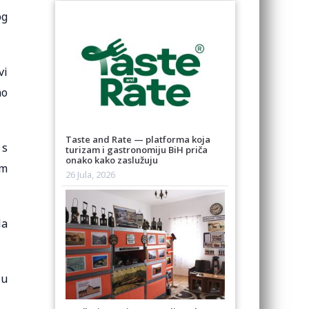
og
vi
no
Taste and Rate — platforma koja
 s
turizam i gastronomiju BiH priča
onako kako zaslužuju
im
26 Jula, 2026
la
 u