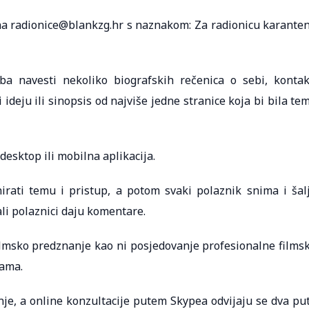
, na radionice@blankzg.hr s naznakom: Za radionicu karante
ba navesti nekoliko biografskih rečenica o sebi, kontak
 ideju ili sinopsis od najviše jedne stranice koja bi bila te
esktop ili mobilna aplikacija.
irati temu i pristup, a potom svaki polaznik snima i šal
li polaznici daju komentare.
filmsko predznanje kao ni posjedovanje profesionalne films
bama.
nje, a online konzultacije putem Skypea odvijaju se dva pu