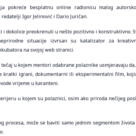
nja pokreće besplatnu online radionicu malog autorsk
redatelji Igor Jelinović i Dario Juričan.
 i dokolice preokrenuti u nešto pozitivno i konstruktivno. S
eprirodne situacije izvrsan su katalizator za kreativ
nkubatora na svojoj web stranici.
e tečaj u kojem mentori odabrane polaznike usmjeravaju da,
e kratki igrani, dokumentarni ili eksperimentalni film, koj
rovode vrijeme u karanteni.
nterijeru u kojem su polaznici, osim ako priroda nečijeg pos
og procesa, može se baviti samo jednim segmentom života
o.