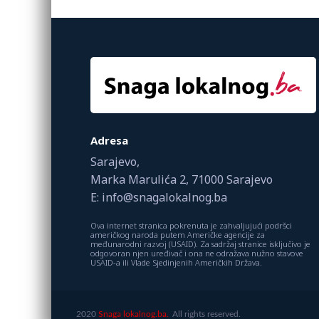
Adresa
Sarajevo,
Marka Marulića 2, 71000 Sarajevo
E: info@snagalokalnog.ba
Ova internet stranica pokrenuta je zahvaljujući podršci
američkog naroda putem Američke agencije za
međunarodni razvoj (USAID). Za sadržaj stranice isključivo je
odgovoran njen uređivač i ona ne odražava nužno stavove
USAID-a ili Vlade Sjedinjenih Američkih Država.
2020
Snaga lokalnog.ba.
All rights reserved.