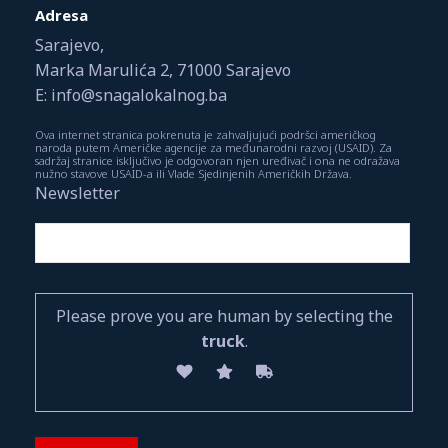
Adresa
Sarajevo,
Marka Marulića 2, 71000 Sarajevo
E: info@snagalokalnog.ba
Ova internet stranica pokrenuta je zahvaljujući podršci američkog
naroda putem Američke agencije za međunarodni razvoj (USAID). Za
sadržaj stranice isključivo je odgovoran njen uređivač i ona ne odražava
nužno stavove USAID-a ili Vlade Sjedinjenih Američkih Država.
Newsletter
Please prove you are human by selecting the
truck
.