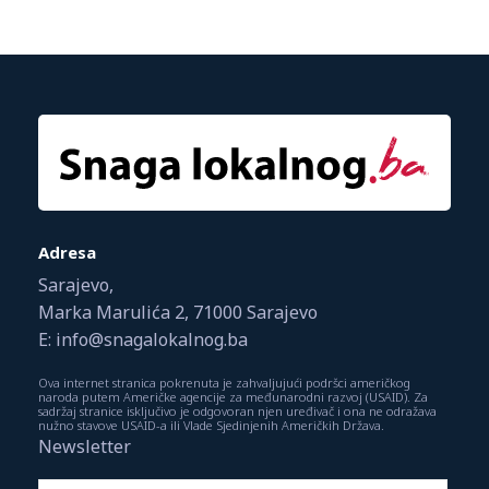
Adresa
Sarajevo,
Marka Marulića 2, 71000 Sarajevo
E: info@snagalokalnog.ba
Ova internet stranica pokrenuta je zahvaljujući podršci američkog
naroda putem Američke agencije za međunarodni razvoj (USAID). Za
sadržaj stranice isključivo je odgovoran njen uređivač i ona ne odražava
nužno stavove USAID-a ili Vlade Sjedinjenih Američkih Država.
Newsletter