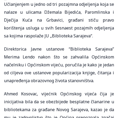
Učlanjenjem u jedno od tri pozajmna odjeljenja koja se
nalaze u ulicama Džemala Bijedića, Paromlinska i
Dječija Kuća na Grbavici, građani stiču pravo
korištenja usluga u svih šesnaest pozajmih odjeljenja
sa kojima raspolaže JU „Biblioteka Sarajeva“.
Direktorica Javne ustanove “Biblioteka Sarajeva”
Merima Lendo nakon što se zahvalila Općinskom
načelniku i Općinskom vijeću, poručila je kako je jedan
od ciljeva ove ustanove popularizacija knjige, čitanja i
unapređenja obrazovnog života stanovništva.
Ahmed Kosovac, vijećnik Općinskog vijeća čija je
inicijativa bila da se obezbijede besplatne članarine u
bibliotekama za građane Novog Sarajeva, kazao je da
mu je zadovoljstvo što je Općina prepoznala značaj