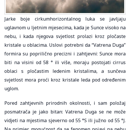
Jarke boje cirkumhorizontalnog luka se javljaju
uglavnom u ljetnim mjesecima, kada je Sunce visoko na
nebu, i kada njegova svjetlost prolazi kroz pločaste
kristale u oblacima. Uslovi potrebni da “Vatrena Duga”
formira su poprilično precizni i zahtjevni: Sunce mora
biti na visini od 58 ° ili više, moraju postojati cirrus
oblaci s pločastim ledenim kristalima, a sunčeva
svjetlost mora proći kroz kristale leda pod određenim
uglom.
Pored zahtjevnih prirodnih okolnosti, i sam položaj
posmatrača je jako bitan: Vatrena Duga se ne može
vidjeti na mjestima sjeverno od 55 °S ili južno od 55 °J.
Na primjer, mogućnost da se fenomen pojavi na nebu