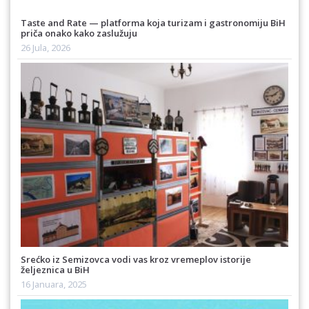
Taste and Rate — platforma koja turizam i gastronomiju BiH
priča onako kako zaslužuju
26 Jula, 2026
Srećko iz Semizovca vodi vas kroz vremeplov istorije
željeznica u BiH
16 Januara, 2025