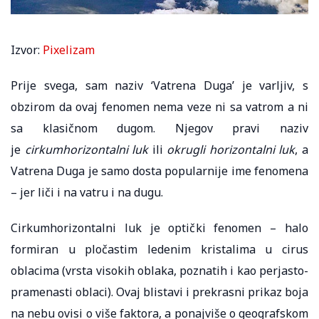
Izvor:
Pixelizam
Prije svega, sam naziv ‘Vatrena Duga’ je varljiv, s
obzirom da ovaj fenomen nema veze ni sa vatrom a ni
sa klasičnom dugom. Njegov pravi naziv
je
cirkumhorizontalni luk
ili
okrugli horizontalni luk
, a
Vatrena Duga je samo dosta popularnije ime fenomena
– jer liči i na vatru i na dugu.
Cirkumhorizontalni luk je optički fenomen – halo
formiran u pločastim ledenim kristalima u cirus
oblacima (vrsta visokih oblaka, poznatih i kao perjasto-
pramenasti oblaci). Ovaj blistavi i prekrasni prikaz boja
na nebu ovisi o više faktora, a ponajviše o geografskom