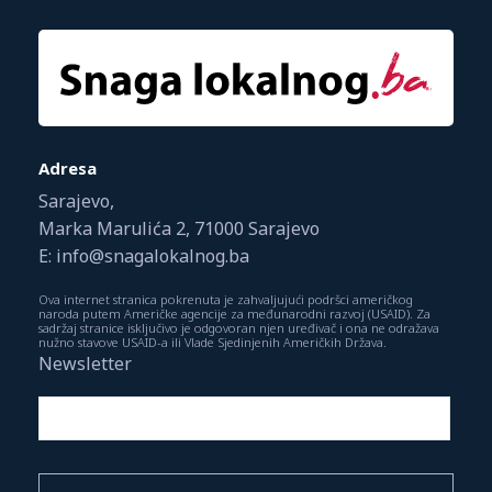
Adresa
Sarajevo,
Marka Marulića 2, 71000 Sarajevo
E: info@snagalokalnog.ba
Ova internet stranica pokrenuta je zahvaljujući podršci američkog
naroda putem Američke agencije za međunarodni razvoj (USAID). Za
sadržaj stranice isključivo je odgovoran njen uređivač i ona ne odražava
nužno stavove USAID-a ili Vlade Sjedinjenih Američkih Država.
Newsletter