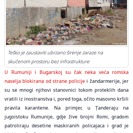
Teško je zaustaviti ubrzano širenje zaraze na
skučenom prostoru bez infrastrukture
U Rumuniji i Bugarskoj su čak neka veća romska
naselja blokirana od strane policije
i žandarmerije, jer
su se mnogi njihovi stanovnici tokom proteklih dana
vratili iz inostranstva i, pored toga, očito masovno kršili
pravila karantene. Na primjer, u Țanderaju na
jugoistoku Rumunije, gdje žive brojni Romi, gradom
patroliraju desetine maskiranih policajaca i grad je