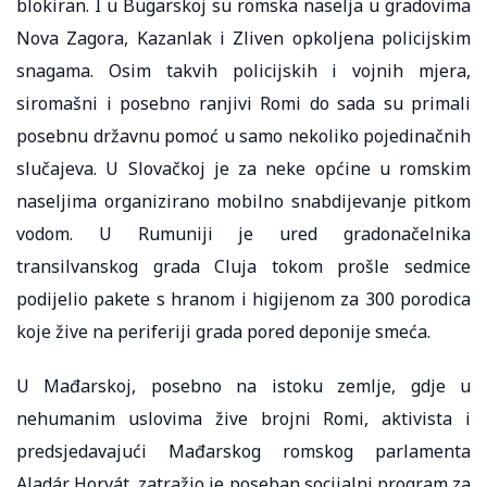
blokiran. I u Bugarskoj su romska naselja u gradovima
Nova Zagora, Kazanlak i Zliven opkoljena policijskim
snagama. Osim takvih policijskih i vojnih mjera,
siromašni i posebno ranjivi Romi do sada su primali
posebnu državnu pomoć u samo nekoliko pojedinačnih
slučajeva. U Slovačkoj je za neke općine u romskim
naseljima organizirano mobilno snabdijevanje pitkom
vodom. U Rumuniji je ured gradonačelnika
transilvanskog grada Cluja tokom prošle sedmice
podijelio pakete s hranom i higijenom za 300 porodica
koje žive na periferiji grada pored deponije smeća.
U Mađarskoj, posebno na istoku zemlje, gdje u
nehumanim uslovima žive brojni Romi, aktivista i
predsjedavajući Mađarskog romskog parlamenta
Aladár Horvát, zatražio je poseban socijalni program za