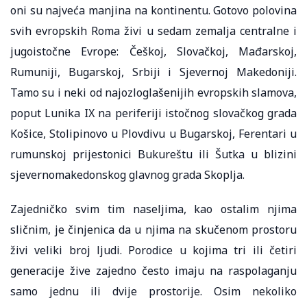
oni su najveća manjina na kontinentu. Gotovo polovina
svih evropskih Roma živi u sedam zemalja centralne i
jugoistočne Evrope: Češkoj, Slovačkoj, Mađarskoj,
Rumuniji, Bugarskoj, Srbiji i Sjevernoj Makedoniji.
Tamo su i neki od najozloglašenijih evropskih slamova,
poput Lunika IX na periferiji istočnog slovačkog grada
Košice, Stolipinovo u Plovdivu u Bugarskoj, Ferentari u
rumunskoj prijestonici Bukureštu ili Šutka u blizini
sjevernomakedonskog glavnog grada Skoplja.
Zajedničko svim tim naseljima, kao ostalim njima
sličnim, je činjenica da u njima na skučenom prostoru
živi veliki broj ljudi. Porodice u kojima tri ili četiri
generacije žive zajedno često imaju na raspolaganju
samo jednu ili dvije prostorije. Osim nekoliko