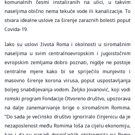
komunalnih česmi instaliranih na ulici, u takvim
naseljima obično nema tekuće vode ili kanalizacije. To
stvara idealne uslove za širenje zaraznih bolesti poput
Covida-19.
Iako su uslovi života Roma i okolnosti u siromašnim
naseljima u svim centralnoevropskim i jugoistočnim
evropskim zemljama dobro poznati, nigdje ne postoje
centralne mjere kako bi se spriječilo munjevito i
masovno širenje korona virusa, poput uspostavljanja
boljeg snabdijevanja vodom. Željko Jovanović, koji vodi
romski program Fondacije Otvoreno društvo, upozorava
na dalje zanemarivanje brige o siromašnim Romima.
“Do sada je većinsko društvo ignoriralo činjenicu da je
nezaposlenost među Romima loša za cijelu ekonomiju,
kao i da su napadi desničarkih ekstremista na Rome