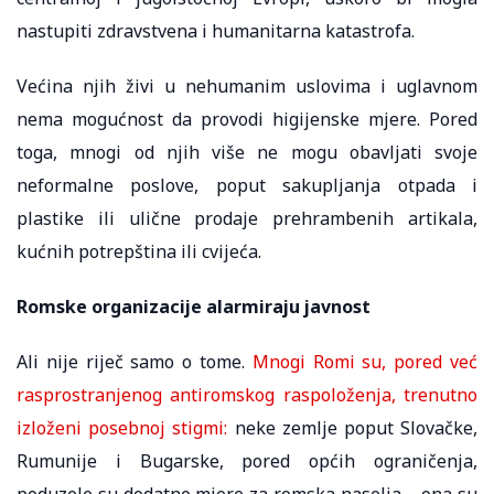
nastupiti zdravstvena i humanitarna katastrofa.
Većina njih živi u nehumanim uslovima i uglavnom
nema mogućnost da provodi higijenske mjere. Pored
toga, mnogi od njih više ne mogu obavljati svoje
neformalne poslove, poput sakupljanja otpada i
plastike ili ulične prodaje prehrambenih artikala,
kućnih potrepština ili cvijeća.
Romske organizacije alarmiraju javnost
Ali nije riječ samo o tome.
Mnogi Romi su, pored već
rasprostranjenog antiromskog raspoloženja, trenutno
izloženi posebnoj stigmi:
neke zemlje poput Slovačke,
Rumunije i Bugarske, pored općih ograničenja,
poduzele su dodatne mjere za romska naselja – ona su