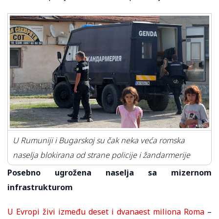
U Rumuniji i Bugarskoj su čak neka veća romska
naselja blokirana od strane policije i žandarmerije
Posebno ugrožena naselja sa mizernom
infrastrukturom
U Evropi živi između deset i dvanaest miliona Roma
–