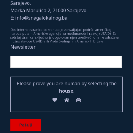
Sarajevo,
Marka Marulića 2, 71000 Sarajevo
E: info@snagalokalnog.ba
Ova internet stranica pokrenuta je zahvaljujući podršci američkog
naroda putem Američke agencije za međunarodni razvoj (USAID). Za
sadržaj stranice isključivo je odgovoran njen uređivač i ona ne odražava
nužno stavove USAID-a ili Vlade Sjedinjenih Američkih Država.
Newsletter
Please prove you are human by selecting the
house
.