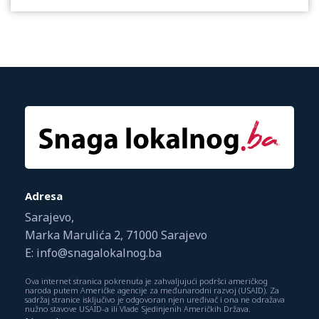
Adresa
Sarajevo,
Marka Marulića 2, 71000 Sarajevo
E: info@snagalokalnog.ba
Ova internet stranica pokrenuta je zahvaljujući podršci američkog
naroda putem Američke agencije za međunarodni razvoj (USAID). Za
sadržaj stranice isključivo je odgovoran njen uređivač i ona ne odražava
nužno stavove USAID-a ili Vlade Sjedinjenih Američkih Država.