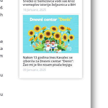
su
Srećko iz Semizovca vodi vas kroz
vremeplov istorije željeznica u BiH
oš
16 Januara, 2025
ih
na
ka
im
Nakon 13 godina Ines Kavalec se
izborila za Dnevni centar “Denis”:
Žao mi je što nisam pisala knjigu
09 Januara, 2025
 u
 u