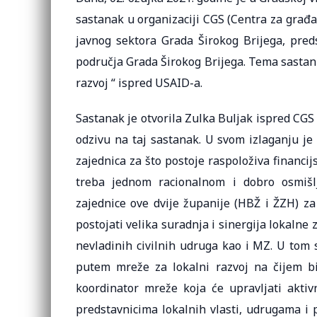
sastanak u organizaciji CGS (Centra za građa
javnog sektora Grada Širokog Brijega, preds
područja Grada Širokog Brijega. Tema sastank
razvoj “ ispred USAID-a.
Sastanak je otvorila Zulka Buljak ispred CGS
odzivu na taj sastanak. U svom izlaganju je
zajednica za što postoje raspoloživa financij
treba jednom racionalnom i dobro osmiš
zajednice ove dvije županije (HBŽ i ŽZH) za
postojati velika suradnja i sinergija lokalne
nevladinih civilnih udruga kao i MZ. U tom
putem mreže za lokalni razvoj na čijem bi
koordinator mreže koja će upravljati akti
predstavnicima lokalnih vlasti, udrugama i