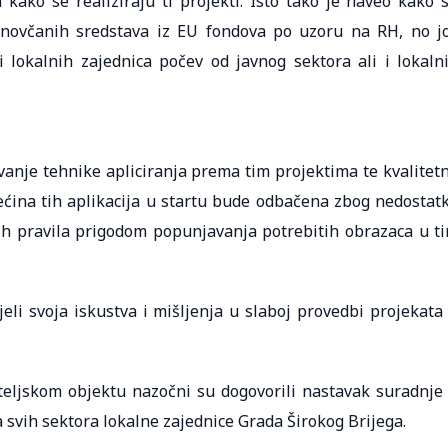
 kako se realiziraju ti projekti. Isto tako je naveo kako 
h novčanih sredstava iz EU fondova po uzoru na RH, no j
i lokalnih zajednica počev od javnog sektora ali i lokaln
vanje tehnike apliciranja prema tim projektima te kvalitet
ećina tih aplikacija u startu bude odbačena zbog nedostat
h pravila prigodom popunjavanja potrebitih obrazaca u t
eli svoja iskustva i mišljenja u slaboj provedbi projekata
eljskom objektu nazočni su dogovorili nastavak suradnje
 svih sektora lokalne zajednice Grada Širokog Brijega.