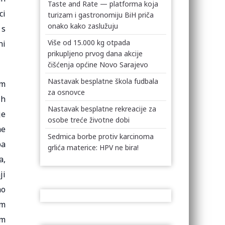
Taste and Rate — platforma koja
ci
turizam i gastronomiju BiH priča
onako kako zaslužuju
 s
Više od 15.000 kg otpada
ni
prikupljeno prvog dana akcije
čišćenja općine Novo Sarajevo
Nastavak besplatne škola fudbala
em
za osnovce
ih
Nastavak besplatne rekreacije za
je
osobe treće životne dobi
ne
Sedmica borbe protiv karcinoma
ba
grlića materice: HPV ne bira!
a,
ji
ao
im
um