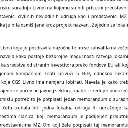
nsku suradnju Livno) na kojemu su bili prisutni predstavni
tavnici civilnih nevladinih udruga kao i predstavnici MZ
a je bila osmišljena kroz projekt nazvan „Zajedno za lokal
 Livno koja je pozdravila nazočne te im se zahvalila na već
 navela kako postoje bezbrojne mogućnosti razvoja lokaln
ska sredstva od stranih investitora preko fondova EU ali ko
ljenom kampanjom znati privući u BiH, odnosno lokal
 koje CGS Livno ima namjeru lobirati. Navela je kako tre
 zajednice počev od javnog sektora, malih i srednjih poduzeć
 smislu potrebito je potpisati jedan memorandum o suradn
 čelu trebala biti jedna lokalna udruga ili udruženje k
vnostima članica, koji memorandum je podijeljen prisutn
 predstavnicima MZ. Oni koji žele potpisati taj memorand