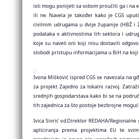
isti mogu ponijeti sa sobom proučiti ga i na 
ili ne. Navela je također kako je CGS upu
civilnim udrugama u dvije županije (HBŽ i Ž
podataka o aktivnostima tih sektora i udrug
koje su naveli oni koji nisu dostavili odgov
slobodi pristupu informacijama u BiH na koji 
Ivona Mišković ispred CGS se navezala na gđ
za projekt Zajedno za lokalni razvoj. Zatraž
srednjih gospodarstava kako bi se na područj
tih zajednica za što postoje bezbrojne moguć
Ivica Sivrić v.d.Direktor REDAHA/Regionalne
apliciranja prema projektima EU te svim