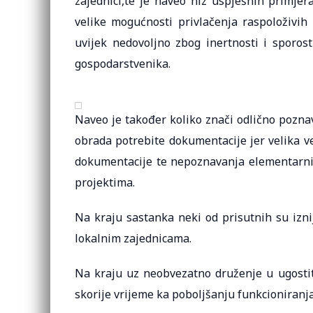
zajednici,te je naveo niz uspješnih primjera
velike mogućnosti privlačenja raspoloživi
uvijek nedovoljno zbog inertnosti i sporost
gospodarstvenika.
Naveo je također koliko znači odlično pozna
obrada potrebite dokumentacije jer velika v
dokumentacije te nepoznavanja elementarni
projektima.
Na kraju sastanka neki od prisutnih su iznij
lokalnim zajednicama.
Na kraju uz neobvezatno druženje u ugostit
skorije vrijeme ka poboljšanju funkcioniranja