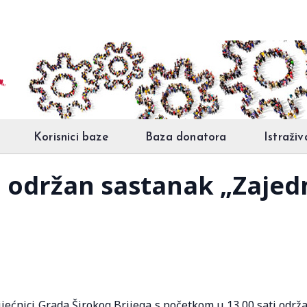
Korisnici baze
Baza donatora
Istraživ
 održan sastanak „Zajedn
ijećnici Grada Širokog Brijega s početkom u 13,00 sati održ