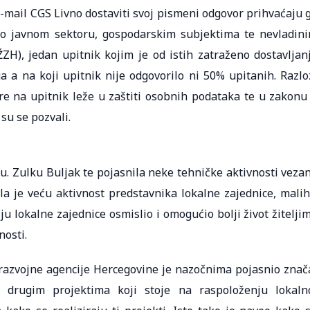
e-mail CGS Livno dostaviti svoj pismeni odgovor prihvaćaju 
tio javnom sektoru, gospodarskim subjektima te nevladin
ZH), jedan upitnik kojim je od istih zatraženo dostavljan
a a na koji upitnik nije odgovorilo ni 50% upitanih. Razlo
ore na upitnik leže u zaštiti osobnih podataka te u zakonu
su se pozvali.
u. Zulku Buljak te pojasnila neke tehničke aktivnosti veza
ila je veću aktivnost predstavnika lokalne zajednice, malih
u lokalne zajednice osmislio i omogućio bolji život žitelji
nosti.
 razvojne agencije Hercegovine je nazočnima pojasnio znač
 drugim projektima koji stoje na raspoloženju lokaln