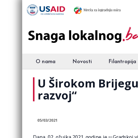
O nama
Novosti
Filantropija
U Širokom Brijegu
razvoj“
05/03/2021
Dana, 02. ožujka 2021. godine je u Gradskoj v