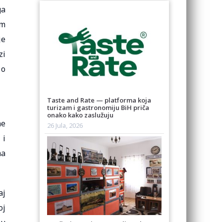
ga
im
je
zi
 o
Taste and Rate — platforma koja
turizam i gastronomiju BiH priča
onako kako zaslužuju
ne
26 Jula, 2026
 i
ma
aj
oj