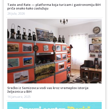
Taste and Rate — platforma koja turizam i gastronomiju BiH
priča onako kako zaslužuju
26 Jula, 2026
Srećko iz Semizovca vodi vas kroz vremeplov istorije
željeznica u BiH
16 Januara, 2025