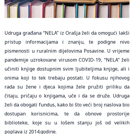
Udruga građana “NELA” iz Orašja želi da omogući lakši
pristup informacijama i znanju, te podigne nivo
pismenosti u ruralnim dijelovima Posavine. U vrijeme
pandemije uzrokovane virusom COVID-19, “NELA” želi
učiniti knjige dostupnim svim ljubiteljima knjige, ali i
onima koji to tek trebaju postati. U fokusu njihovog
rada su žene i djeca kojima žele pružiti priliku da
čitaju, pričaju o knjigama, uče i da se druže. Udruga
želi da obogati fundus, kako bi što veći broj naslova bio
dostupan korisnicima, te da obnove prostorije
biblioteke, koje su u lošem stanju još od velikih
poplava iz 2014.godine.