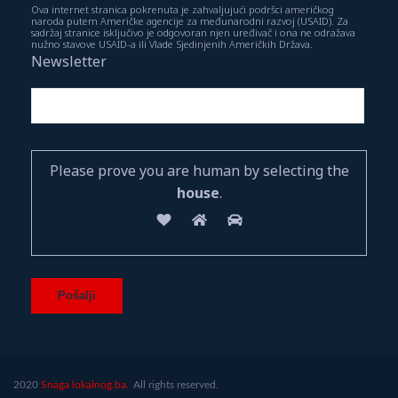
Ova internet stranica pokrenuta je zahvaljujući podršci američkog
naroda putem Američke agencije za međunarodni razvoj (USAID). Za
sadržaj stranice isključivo je odgovoran njen uređivač i ona ne odražava
nužno stavove USAID-a ili Vlade Sjedinjenih Američkih Država.
Newsletter
Please prove you are human by selecting the
house
.
2020
Snaga lokalnog.ba.
All rights reserved.