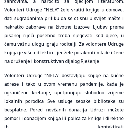
žanrovima, a naročito sa dječijom literaturom.
Volonteri Udruge “NELA” žele vratiti knjige u domove,
dati sugrađanima priliku da se otisnu u svijet mašte i
nakratko zaborave na životne izazove. Ljubav prema
pisanoj riječi posebno treba njegovati kod djece, u
čemu važnu ulogu igraju roditelji. Za volontere Udruge
knjiga je više od lektire, jer žele potaknuti mlade i žene
na druženje i konstruktivan dijalog.Rješenje
Volonteri Udruge “NELA” dostavljaju knjige na kućne
adrese i tako u ovom vremenu pandemije, kada je
ograničeno kretanje, upotpunjuju slobodno vrijeme
lokalnih porodica. Sve usluge seoske biblioteke su
besplatne. Pored novčanih donacija Udruzi možete
pomoći i donacijom knjiga ili polica za knjige i direktno
ih kontaktirati