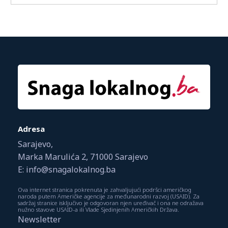
Adresa
Sarajevo,
Marka Marulića 2, 71000 Sarajevo
E: info@snagalokalnog.ba
Ova internet stranica pokrenuta je zahvaljujući podršci američkog
naroda putem Američke agencije za međunarodni razvoj (USAID). Za
sadržaj stranice isključivo je odgovoran njen uređivač i ona ne odražava
nužno stavove USAID-a ili Vlade Sjedinjenih Američkih Država.
Newsletter