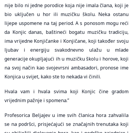
nije bilo ni jedne porodice koja nije imala člana, koji je
bio uključen u hor ili muzičku školu. Neka ostanu
lijepe uspomene na taj period. A s ponosom mogu reći
da Konjic danas, baštineći bogatu muzičku tradiciju,
ima vrijedne Konjičanke i Konjičane, koji također svoju
ljubav i energiju svakodnevno ulažu u mlade
generacije okupljajući ih u muzičku školu i horove, koji
na svoj način kao svojevrsni ambasadori, pronose ime
Konjica u svijet, kako ste to nekada vi činili.
Hvala vam i hvala svima koji Konjic čine gradom
vrijednim pažnje i spomena.”
Profesorica Beljajev u ime svih članica hora zahvalila
se na podršci, prisjećajući se značajnih trenutaka koji
su obilježili djelovanje hora, kao i podrške zajednice i