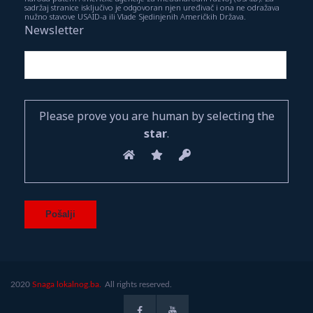
sadržaj stranice isključivo je odgovoran njen uređivač i ona ne odražava
nužno stavove USAID-a ili Vlade Sjedinjenih Američkih Država.
Newsletter
Please prove you are human by selecting the
star
.
2020
Snaga lokalnog.ba.
All rights reserved.