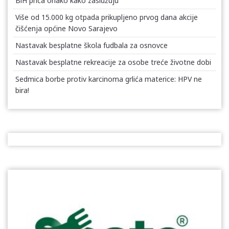
BiH priča onako kako zaslužuju
Više od 15.000 kg otpada prikupljeno prvog dana akcije
čišćenja općine Novo Sarajevo
Nastavak besplatne škola fudbala za osnovce
Nastavak besplatne rekreacije za osobe treće životne dobi
Sedmica borbe protiv karcinoma grlića materice: HPV ne
bira!