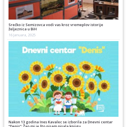
Srećko iz Semizovca vodi vas kroz vremeplov istorije
željeznica u BiH
16 Januara, 2025
Nakon 13 godina Ines Kavalec se izborila za Dnevni centar
“Denis”: Žao mi je što nisam pisala knjigu