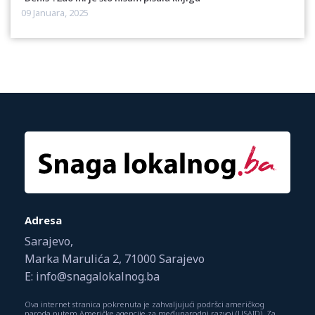
09 Januara, 2025
Adresa
Sarajevo,
Marka Marulića 2, 71000 Sarajevo
E: info@snagalokalnog.ba
Ova internet stranica pokrenuta je zahvaljujući podršci američkog
naroda putem Američke agencije za međunarodni razvoj (USAID). Za