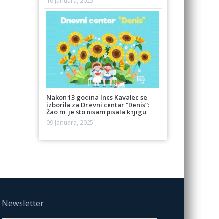
16 Januara, 2025
Nakon 13 godina Ines Kavalec se
izborila za Dnevni centar “Denis”:
Žao mi je što nisam pisala knjigu
09 Januara, 2025
Newsletter