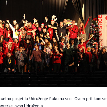
rtuelno posjetila Udruženje Ruku na srce. Ovom prilikom s
lonterke ovog Udruženja.