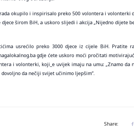
ada okupilo i inspirisalo preko 500 volontera i volonterki 
jece širom BiH, a uskoro slijedi i akcija „Nijedno dijete b
ćima usrećilo preko 3000 djece iz cijele BiH. Pratite r
nagalokalnog.ba gdje ćete uskoro moći pročitati motiviraju
ntera i volonterki, koji_e uvijek imaju na umu: „Znamo da 
 dovoljno da nečiji svijet učinimo ljepšim”.
Share: