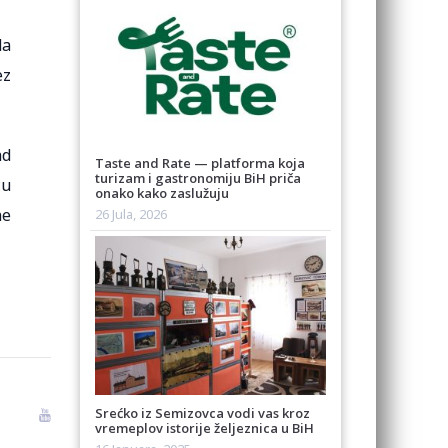
da
ez
ad
Taste and Rate — platforma koja
turizam i gastronomiju BiH priča
ću
onako kako zaslužuju
ne
26 Jula, 2026
Srećko iz Semizovca vodi vas kroz
vremeplov istorije željeznica u BiH