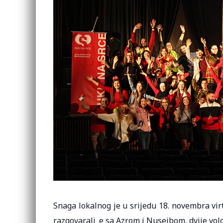
Snaga lokalnog je u srijedu 18. novembra vi
razgovarali_e sa Azrom i Nusejbom, dvije vo