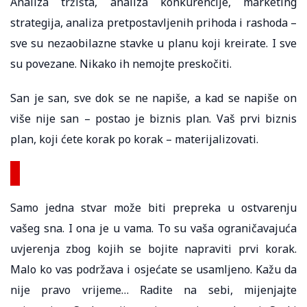
Analiza tržišta, analiza konkurencije, marketing
strategija, analiza pretpostavljenih prihoda i rashoda –
sve su nezaobilazne stavke u planu koji kreirate. I sve
su povezane. Nikako ih nemojte preskočiti.
San je san, sve dok se ne napiše, a kad se napiše on
više nije san – postao je biznis plan. Vaš prvi biznis
plan, koji ćete korak po korak – materijalizovati.
Samo jedna stvar može biti prepreka u ostvarenju
vašeg sna. I ona je u vama. To su vaša ograničavajuća
uvjerenja zbog kojih se bojite napraviti prvi korak.
Malo ko vas podržava i osjećate se usamljeno. Kažu da
nije pravo vrijeme… Radite na sebi, mijenjajte