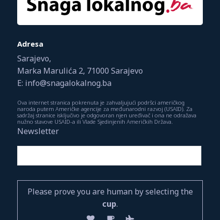
Adresa
Sarajevo,
Marka Marulića 2, 71000 Sarajevo
E: info@snagalokalnog.ba
Ova internet stranica pokrenuta je zahvaljujući podršci američkog
naroda putem Američke agencije za međunarodni razvoj (USAID). Za
sadržaj stranice isključivo je odgovoran njen uređivač i ona ne odražava
nužno stavove USAID-a ili Vlade Sjedinjenih Američkih Država.
Newsletter
Please prove you are human by selecting the
cup
.