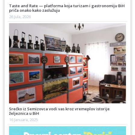
Taste and Rate — platforma koja turizam i gastronomiju BiH
priča onako kako zaslužuju
26 Jula, 2026
Srećko iz Semizovca vodi vas kroz vremeplov istorije
željeznica u BiH
16 Januara, 2025