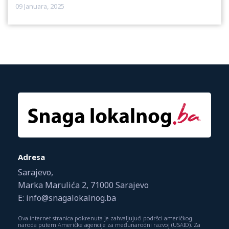
09 Januara, 2025
Adresa
Sarajevo,
Marka Marulića 2, 71000 Sarajevo
E: info@snagalokalnog.ba
Ova internet stranica pokrenuta je zahvaljujući podršci američkog
naroda putem Američke agencije za međunarodni razvoj (USAID). Za