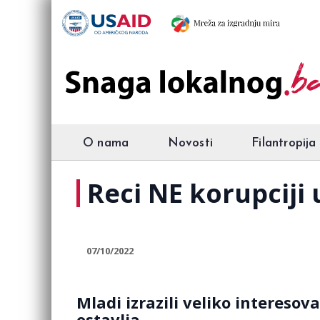
O nama
Novosti
Filantropija
Reci NE korupciji
07/10/2022
Mladi izrazili veliko interesov
ostavlja