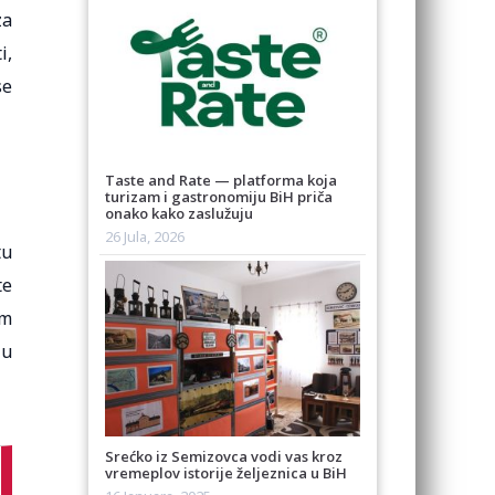
za
i,
se
Taste and Rate — platforma koja
turizam i gastronomiju BiH priča
onako kako zaslužuju
26 Jula, 2026
tu
te
im
 u
Srećko iz Semizovca vodi vas kroz
vremeplov istorije željeznica u BiH