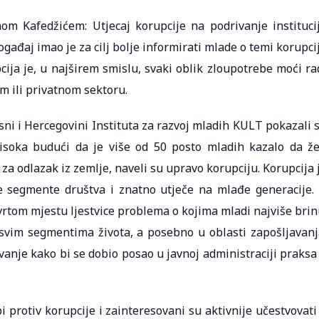
m Kafedžićem: Utjecaj korupcije na podrivanje instituci
događaj imao je za cilj bolje informirati mlade o temi korupci
ija je, u najširem smislu, svaki oblik zloupotrebe moći ra
nom ili privatnom sektoru.
sni i Hercegovini Instituta za razvoj mladih KULT pokazali 
isoka budući da je više od 50 posto mladih kazalo da že
za odlazak iz zemlje, naveli su upravo korupciju. Korupcija 
e segmente društva i znatno utječe na mlađe generacije.
rtom mjestu ljestvice problema o kojima mladi najviše brin
svim segmentima života, a posebno u oblasti zapošljavanj
anje kako bi se dobio posao u javnoj administraciji praksa
i protiv korupcije i zainteresovani su aktivnije učestvovati