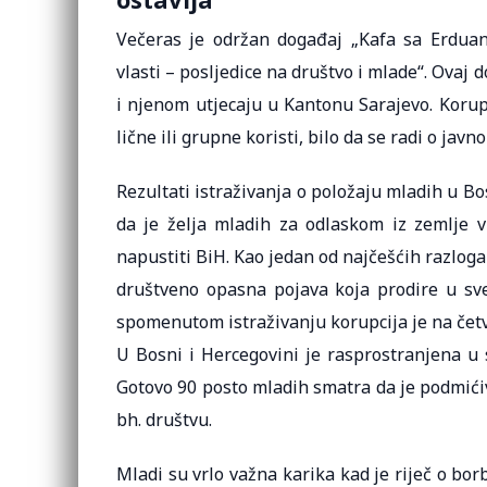
Večeras je održan događaj „Kafa sa Erduano
vlasti – posljedice na društvo i mlade“. Ovaj 
i njenom utjecaju u Kantonu Sarajevo. Korupc
lične ili grupne koristi, bilo da se radi o jav
Rezultati istraživanja o položaju mladih u Bo
da je želja mladih za odlaskom iz zemlje v
napustiti BiH. Kao jedan od najčešćih razloga 
društveno opasna pojava koja prodire u sv
spomenutom istraživanju korupcija je na četv
U Bosni i Hercegovini je rasprostranjena u 
Gotovo 90 posto mladih smatra da je podmićiv
bh. društvu.
Mladi su vrlo važna karika kad je riječ o borb