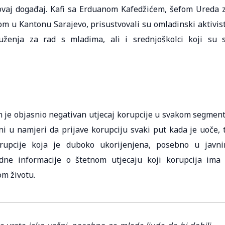
 ovaj događaj. Kafi sa Erduanom Kafedžićem, šefom Ureda 
om u Kantonu Sarajevo, prisustvovali su omladinski aktivist
ruženja za rad s mladima, ali i srednjoškolci koji su 
n je objasnio negativan utjecaj korupcije u svakom segmen
ni u namjeri da prijave korupciju svaki put kada je uoče, 
rupcije koja je duboko ukorijenjena, posebno u javn
jedne informacije o štetnom utjecaju koji korupcija ima
om životu.