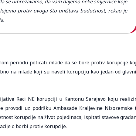
 da se umrežavamo, da vam dajemo neke smjernice koje
lujemo protiv ovoga što uništava budućnost, rekao je
ja.
nom periodu poticati mlade da se bore protiv korupcije ko
bno na mlade koji su naveli korupciju kao jedan od glavn
cijative Reci NE korupciji u Kantonu Sarajevo koju realizi
a se provodi uz podršku Ambasade Kraljevine Nizozemske 
etnost korupcije na život pojedinaca, ispitati stavove građa
acije o borbi protiv korupcije.