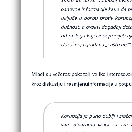
Smatram da su događaji ovakve 
osnovne informacije kako da pre
uključe u borbu protiv korupcij
dužnost, a ovakvi događaji det
od razloga koji će doprinijeti 
Udruženja građana „Zašto ne?“
Mladi su večeras pokazali veliko interesova
kroz diskusiju i razmjenuinformacija u potpu
Korupcija je puno dublji i slož
vam otvaramo vrata za sve ko