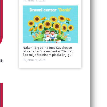
16 Januara, 2025
Nakon 13 godina Ines Kavalec se
izborila za Dnevni centar “Denis”:
Žao mi je što nisam pisala knjigu
te
09 Januara, 2025