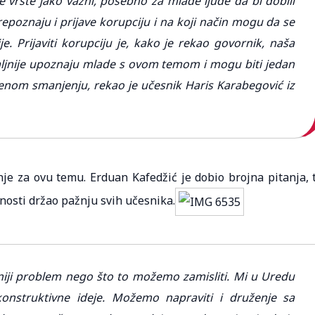
vrste jako važni, posebno za mlade ljude da bi dobili
poznaju i prijave korupciju i na koji način mogu da se
e. Prijaviti korupciju je, kako je rekao govornik, naša
aljnije upoznaju mlade s ovom temom i mogu biti jedan
njenom smanjenju, rekao je učesnik Haris Karabegović iz
nje za ovu temu. Erduan Kafedžić je dobio brojna pitanja, 
nosti držao pažnju svih učesnika.
eniji problem nego što to možemo zamisliti. Mi u Uredu
nstruktivne ideje. Možemo napraviti i druženje sa