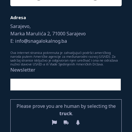
Adresa
Sarajevo,
Marka Marulića 2, 71000 Sarajevo
E: info@snagalokalnog.ba
Ova internet stranica pokrenuta je zahvaljujući podršci američkog
naroda putem Američke agencije za međunarodni razvoj (USAID). Za
sadržaj stranice isključivo je odgovoran njen uređivač i ona ne odražava
nužno stavove USAID-a ili Vlade Sjedinjenih Američkih Država.
Newsletter
Please prove you are human by selecting the
truck
.