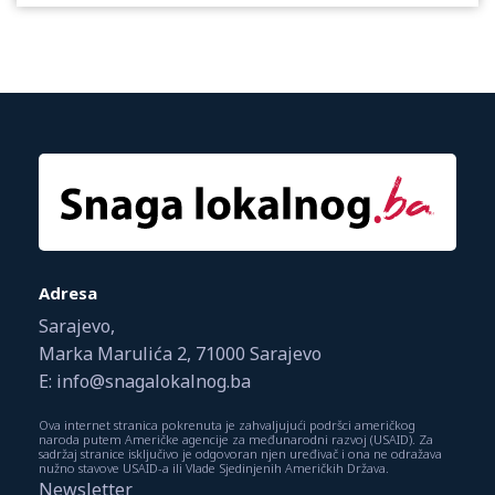
Adresa
Sarajevo,
Marka Marulića 2, 71000 Sarajevo
E: info@snagalokalnog.ba
Ova internet stranica pokrenuta je zahvaljujući podršci američkog
naroda putem Američke agencije za međunarodni razvoj (USAID). Za
sadržaj stranice isključivo je odgovoran njen uređivač i ona ne odražava
nužno stavove USAID-a ili Vlade Sjedinjenih Američkih Država.
Newsletter