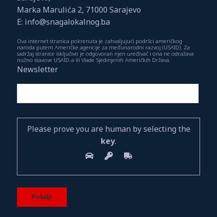
Marka Marulića 2, 71000 Sarajevo
E: info@snagalokalnog.ba
Ova internet stranica pokrenuta je zahvaljujući podršci američkog
naroda putem Američke agencije za međunarodni razvoj (USAID). Za
sadržaj stranice isključivo je odgovoran njen uređivač i ona ne odražava
nužno stavove USAID-a ili Vlade Sjedinjenih Američkih Država.
Newsletter
Please prove you are human by selecting the
key
.