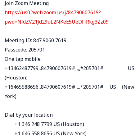
Join Zoom Meeting
https://us02web.zoom.us/j/84790607619?
pwd=NldZV21Jd29uL2NKeE5UeDFiRkg3Zz09
Meeting ID: 847 9060 7619
Passcode: 205701
One tap mobile
+13462487799,,84790607619#,,,,*205701# US
(Houston)
+16465588656,,84790607619#,,,,*205701# US (New
York)
Dial by your location
+1 346 248 7799 US (Houston)
+1 646 558 8656 US (New York)