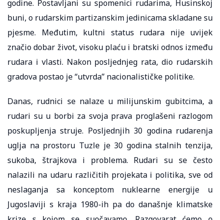
godine. Postavljani su spomenici rudarima, Husinskoj
buni, o rudarskim partizanskim jedinicama skladane su
pjesme. Međutim, kultni status rudara nije uvijek
značio dobar život, visoku plaću i bratski odnos između
rudara i vlasti. Nakon posljednjeg rata, dio rudarskih
gradova postao je “utvrda” nacionalističke politike.
Danas, rudnici se nalaze u milijunskim gubitcima, a
rudari su u borbi za svoja prava proglašeni razlogom
poskupljenja struje. Posljednjih 30 godina rudarenja
uglja na prostoru Tuzle je 30 godina stalnih tenzija,
sukoba, štrajkova i problema. Rudari su se često
nalazili na udaru različitih projekata i politika, sve od
neslaganja sa konceptom nuklearne energije u
Jugoslaviji s kraja 1980-ih pa do današnje klimatske
krize s kojom se suočavamo. Razgovarat ćemo o