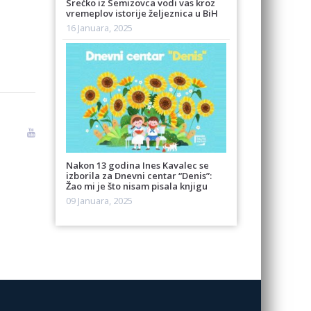
Srećko iz Semizovca vodi vas kroz
vremeplov istorije željeznica u BiH
16 Januara, 2025
Nakon 13 godina Ines Kavalec se
izborila za Dnevni centar “Denis”:
Žao mi je što nisam pisala knjigu
09 Januara, 2025