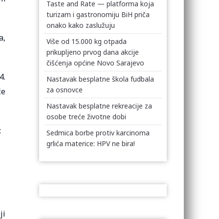
Taste and Rate — platforma koja
turizam i gastronomiju BiH priča
onako kako zaslužuju
a,
Više od 15.000 kg otpada
prikupljeno prvog dana akcije
čišćenja općine Novo Sarajevo
4.
Nastavak besplatne škola fudbala
za osnovce
će
Nastavak besplatne rekreacije za
osobe treće životne dobi
:
Sedmica borbe protiv karcinoma
grlića materice: HPV ne bira!
ji