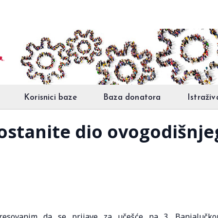
Korisnici baze
Baza donatora
Istraživ
Postanite dio ovogodišnj
eresovanim da se prijave za učešće na 3. Banjalučk