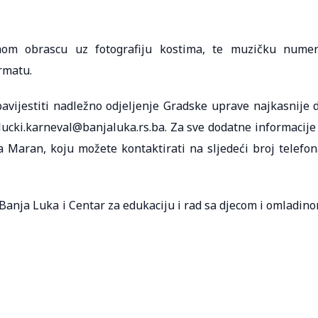
anom obrascu uz fotografiju kostima, te muzičku nume
rmatu.
avijestiti nadležno odjeljenje Gradske uprave najkasnije 
alucki.karneval@banjaluka.rs.ba. Za sve dodatne informacije
 Maran, koju možete kontaktirati na sljedeći broj telefon
Banja Luka i Centar za edukaciju i rad sa djecom i omladin