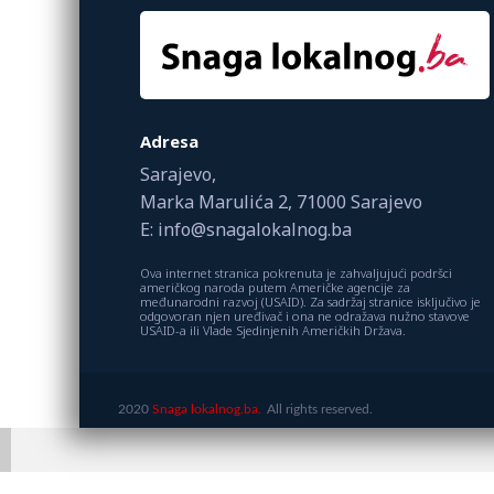
Adresa
Sarajevo,
Marka Marulića 2, 71000 Sarajevo
E: info@snagalokalnog.ba
Ova internet stranica pokrenuta je zahvaljujući podršci
američkog naroda putem Američke agencije za
međunarodni razvoj (USAID). Za sadržaj stranice isključivo je
odgovoran njen uređivač i ona ne odražava nužno stavove
USAID-a ili Vlade Sjedinjenih Američkih Država.
2020
Snaga lokalnog.ba.
All rights reserved.