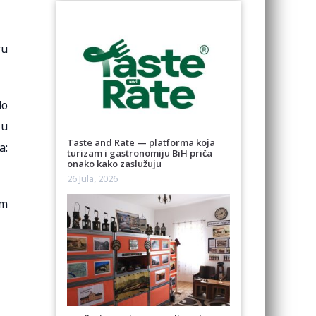
ru
do
 u
Taste and Rate — platforma koja
a:
turizam i gastronomiju BiH priča
onako kako zaslužuju
26 Jula, 2026
om