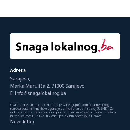
Adresa
Sarajevo,
Marka Marulića 2, 71000 Sarajevo
E: info@snagalokalnog.ba
Ova internet stranica pokrenuta je zahvaljujući podršci američkog
naroda putem Američke agencije za međunarodni razvoj (USAID). Za
sadržaj stranice isključivo je odgovoran njen uređivač i ona ne odražava
nužno stavove USAID-a ili Vlade Sjedinjenih Američkih Država.
Newsletter