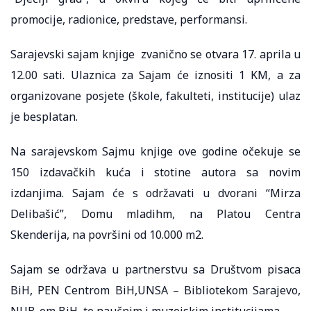
promocije, radionice, predstave, performansi.
Sarajevski sajam knjige zvanično se otvara 17. aprila u
12.00 sati. Ulaznica za Sajam će iznositi 1 KM, a za
organizovane posjete (škole, fakulteti, institucije) ulaz
je besplatan.
Na sarajevskom Sajmu knjige ove godine očekuje se
150 izdavačkih kuća i stotine autora sa novim
izdanjima. Sajam će s održavati u dvorani “Mirza
Delibašić”, Domu mladihm, na Platou Centra
Skenderija, na površini od 10.000 m2.
Sajam se održava u partnerstvu sa Društvom pisaca
BiH, PEN Centrom BiH,UNSA – Bibliotekom Sarajevo,
NUB-om BiH, te naučnim i muzejskim institucijama…