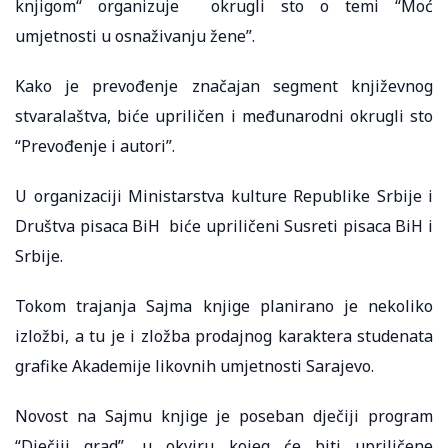
knjigom“ organizuje okrugli sto o temi “Moć
umjetnosti u osnaživanju žene”.
Kako je prevođenje značajan segment književnog
stvaralaštva, biće upriličen i međunarodni okrugli sto
“Prevođenje i autori”.
U organizaciji Ministarstva kulture Republike Srbije i
Društva pisaca BiH biće upriličeni Susreti pisaca BiH i
Srbije.
Tokom trajanja Sajma knjige planirano je nekoliko
izložbi, a tu je i zložba prodajnog karaktera studenata
grafike Akademije likovnih umjetnosti Sarajevo.
Novost na Sajmu knjige je poseban dječiji program
“Dječiji grad”, u okviru kojeg će biti upriličene