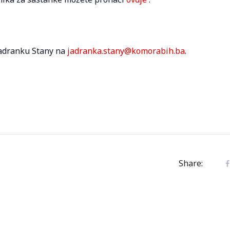
Jadranku Stany na
jadranka.stany@komorabih.ba
.
Share: