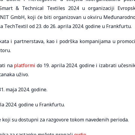
mart & Technical Textiles 2024 u organizaciji Evrops
NIT GmbH, koji će biti organizovan u okviru Međunarodn
 TechTextil od 23. do 26. aprila 2024. godine u Frankfurtu.
akata i partnerstava, kao i podrška kompanijama u promoci
toru.
ati na
platformi
do 19. aprila 2024. godine i izabrati učesni
tanaka uživo.
31. maja 2024. godine.
ila 2024. godine u Frankfurtu.
e koji su dostupni za razgovore tokom navedenih perioda.
esnika za sastanke možete pronaći
ovdje
.