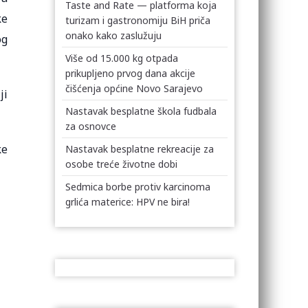
Taste and Rate — platforma koja
ke
turizam i gastronomiju BiH priča
onako kako zaslužuju
og
Više od 15.000 kg otpada
prikupljeno prvog dana akcije
čišćenja općine Novo Sarajevo
ji
Nastavak besplatne škola fudbala
za osnovce
ke
Nastavak besplatne rekreacije za
osobe treće životne dobi
Sedmica borbe protiv karcinoma
grlića materice: HPV ne bira!