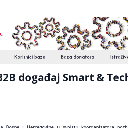
Korisnici baze
Baza donatora
Istraživ
 B2B događaj Smart & Tech
ra Bosne i Hercegovine u svojstu koorganizatora pozi