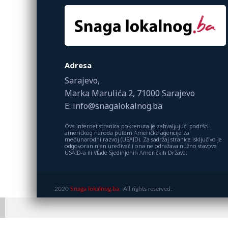
Adresa
Sarajevo,
Marka Marulića 2, 71000 Sarajevo
E: info@snagalokalnog.ba
Ova internet stranica pokrenuta je zahvaljujući podršci
američkog naroda putem Američke agencije za
međunarodni razvoj (USAID). Za sadržaj stranice isključivo je
odgovoran njen uređivač i ona ne odražava nužno stavove
USAID-a ili Vlade Sjedinjenih Američkih Država.
2020
Snaga lokalnog.ba.
All rights reserved.