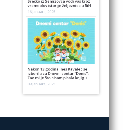
Srećko iz Semizovca vodi vas kroz
vremeplov istorije željeznica u BiH
16 Januara, 2025
Nakon 13 godina Ines Kavalec se
izborila za Dnevni centar “Denis”:
Žao mi je što nisam pisala knjigu
09 Januara, 2025