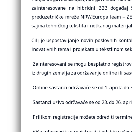
zainteresovane na hibridni B2B događaj S
preduzetničke mreže NRW.Europa team – ZE
sajma tehničkog tekstila i netkanog materijala
Cilj je uspostavljanje novih poslovnih kont
inovativnih tema i projekata u tekstilnom sek
Zainteresovani se mogu besplatno registrov
iz drugih zemalja za održavanje online ili sas
Online sastanci održavaće se od 1. aprila do 
Sastanci uživo održavaće se od 23. do 26. apr
Prilikom registracije možete odrediti termin
Više informacija o registraciji i odabiru uč