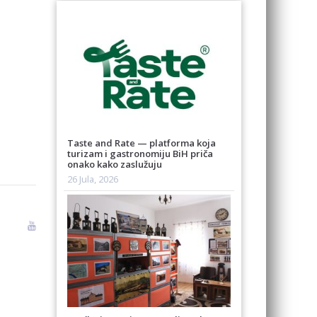
Taste and Rate — platforma koja
turizam i gastronomiju BiH priča
onako kako zaslužuju
26 Jula, 2026