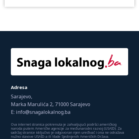
Adresa
Sarajevo,
Marka Marulića 2, 71000 Sarajevo
E: info@snagalokalnog.ba
Ova internet stranica pokrenuta je zahvaljujući podršci američkog
naroda putem Američke agencije za međunarodni razvoj (USAID). Za
sadržaj stranice isključivo je odgovoran njen uređivač i ona ne odražava
nužno stavove USAID-a ili Vlade Sjedinjenih Američkih Država.